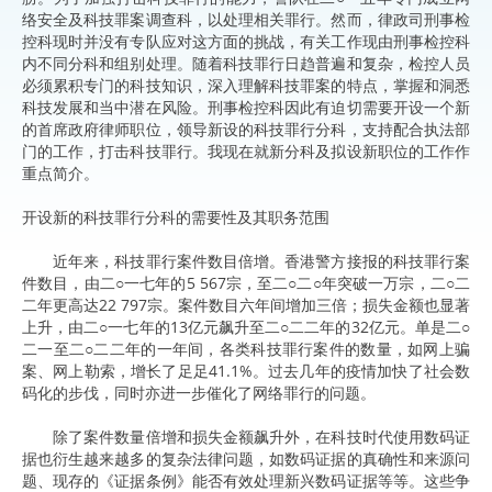
络安全及科技罪案调查科，以处理相关罪行。然而，律政司刑事检
控科现时并没有专队应对这方面的挑战，有关工作现由刑事检控科
内不同分科和组别处理。随着科技罪行日趋普遍和复杂，检控人员
必须累积专门的科技知识，深入理解科技罪案的特点，掌握和洞悉
科技发展和当中潜在风险。刑事检控科因此有迫切需要开设一个新
的首席政府律师职位，领导新设的科技罪行分科，支持配合执法部
门的工作，打击科技罪行。我现在就新分科及拟设新职位的工作作
重点简介。
开设新的科技罪行分科的需要性及其职务范围
近年来，科技罪行案件数目倍增。香港警方接报的科技罪行案
件数目，由二○一七年的5 567宗，至二○二○年突破一万宗，二○二
二年更高达22 797宗。案件数目六年间增加三倍；损失金额也显著
上升，由二○一七年的13亿元飙升至二○二二年的32亿元。单是二○
二一至二○二二年的一年间，各类科技罪行案件的数量，如网上骗
案、网上勒索，增长了足足41.1%。过去几年的疫情加快了社会数
码化的步伐，同时亦进一步催化了网络罪行的问题。
除了案件数量倍增和损失金额飙升外，在科技时代使用数码证
据也衍生越来越多的复杂法律问题，如数码证据的真确性和来源问
题、现存的《证据条例》能否有效处理新兴数码证据等等。这些争