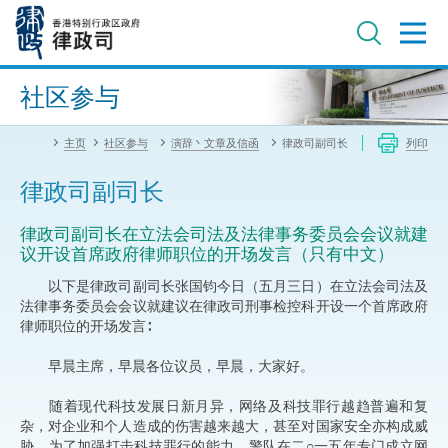
跳
至
主
内
进阶搜寻
容
社区参与
主页
社区参与
演辞丶文章及信函
律政司副司长
列印
律政司副司长
​​律政司副司长在立法会司法及法律事务委员会会议就建
议开设首席政府律师职位的开场发言（只有中文）
以下是律政司副司长张国钧今日（五月三日）在立法会司法及
法律事务委员会会议就建议在律政司刑事检控科开设一个首席政府
律师职位的开场发言∶
早晨主席，早晨各位议员，早晨，大家好。
随着现代科技发展日新月异，网络及科技罪行越趋普遍和复
杂，对企业和个人造成的伤害越来越大，甚至对国家安全亦构成威
胁。为了加强打击科技罪行的能力，警队在二○一五年专门成立网