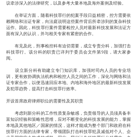
议牵涉深入的法律研究，以及参考大量本地及海外案例及经验。
在举证方面，随着科技罪行的犯案手段日益精密，控方需要依
赖网络和法证专家，向法庭说明这些案件背后所牵涉到的复杂科技
运作。因此，科技罪行案件需要检控人员对最新科技发展和法证方
面有深入的认识，并与相关专家有紧密的合作。
有见及此，刑事检控科有迫切需要，成立专责分科，加强打击
科技罪行。该分科的职责已详列于委员会文件第9段，请大家参
阅。
设立新分科有助建立专门知识库，加强对司内人员的专业培
训，更有效协调执法机构和检控人员之间的工作，深化与网络和法
证专家合作，以便迅速回应本地、内地和海外地区的最新科技发展
及犯罪趋势，提高打击科技罪行效率。
开设首席政府律师职位的需要性及其职责
考虑到新分科的工作性质复杂敏感，负责领导的人员须具备丰
富知识经验和策略性思维，应对不断变化的科技发展的能力，掌握
本地及其他地区／国家的情况，这样才能成为整个部门和政府在科
技罪行方面的法律专家，带领团队打击科技罪犯及减低对个人、企