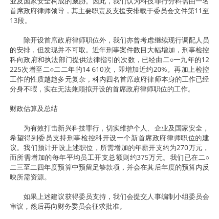
业及国家安全构成的威胁。因此，我们认为科技罪行分科需由一名
首席政府律师领导，其主要职责及支援安排载于委员会文件第11至
13段。
除开设首席政府律师职位外，我们亦曾考虑继续现行调配人员
的安排，但发现并不可取。近年刑事案件数目大幅增加，刑事检控
科向政府和执法部门提供法律指引的次数，已经由二○一九年的12
225次增至二○二二年的14 610次，即增加近约20%。再加上检控
工作的性质越趋多元复杂，科内四名首席政府律师本身的工作已经
分身不暇，实在无法兼顾拟开设的首席政府律师职位的工作。
财政估算及总结
为有效打击新兴科技罪行，切实维护个人、企业及国家安全，
希望得到委员支持刑事检控科开设一个新首席政府律师职位的建
议。我们预计开设上述职位，所需增加的年薪开支约为270万元，
而所需增加的每年平均员工开支总额则约375万元。我们已在二○
二三至二四年度预算中预留足够款项，并会在其后年度的预算内反
映所需资源。
如果上述建议获得委员支持，我们会提交人事编制小组委员会
审议，然后再向财务委员会征求批准。