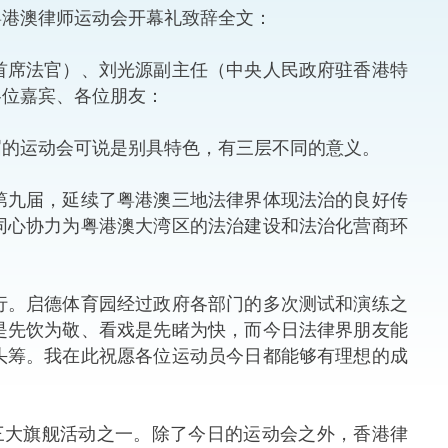
港澳律师运动会开幕礼致辞全文：
法律
ng Việt (越南语)
首席法官）、刘光源副主任（中央人民政府驻香港特
维护
各位嘉宾、各位朋友：
刑事
的运动会可说是别具特色，有三层不同的意义。
相互
九届，延续了粤港澳三地法律界体现法治的良好传
同心协力为粤港澳大湾区的法治建设和法治化营商环
一般
。启德体育园经过政府各部门的多次测试和演练之
是先饮为敬、看戏是先睹为快，而今日法律界朋友能
头筹。我在此祝愿各位运动员今日都能够有理想的成
大旗舰活动之一。除了今日的运动会之外，香港律