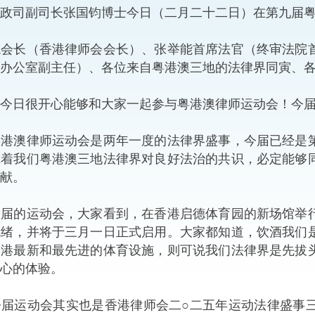
司副司长张国钧博士今日（二月二十二日）在第九届粤
“一带一路”建设
计划
Tiế
龙会长（香港律师会会长）、张举能首席法官（终审法院
粤港澳大湾区
办公室副主任）、各位来自粤港澳三地的法律界同寅、
日很开心能够和大家一起参与粤港澳律师运动会！今届
决服务中心
澳律师运动会是两年一度的法律界盛事，今届已经是第
凭着我们粤港澳三地法律界对良好法治的共识，必定能够
献。
的运动会，大家看到，在香港启德体育园的新场馆举行
就绪，并将于三月一日正式启用。大家都知道，饮酒我们
香港最新和最先进的体育设施，则可说我们法律界是先拔
心的体验。
运动会其实也是香港律师会二○二五年运动法律盛事三