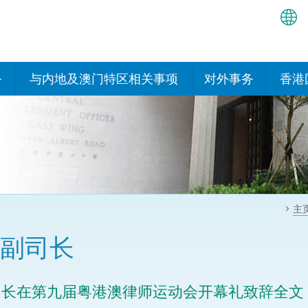
繁
简
务
与内地及澳门特区相关事项
对外事务
香港
EN
与内地有关的安排
国际政府机构在香
我们
处或运作
Bah
平台
香港与内地相互认可和执行民
我们
商事案件判决的安排
多边协定
हिन्
我们
नेप
关于建立更紧密经贸关系的安
其他协定
主
排
ਪੰਜ
我们
目
副司长
Tag
与内地有关的项目及合作安排
我们的
ภาษ
与澳门特区的安排
司长在第九届粤港澳律师运动会开幕礼致辞全文
律科技
我们的