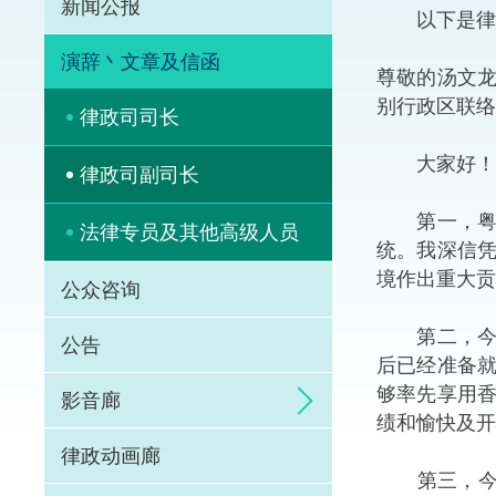
新闻公报
以下是律政
体育争议解决先导
演辞丶文章及信函
尊敬的汤文
能力建设
别行政区联络
律政司司长
法律枢纽
大家好！今
律政司副司长
促成交易和争议解
第一，粤港
法律专员及其他高级人员
统。我深信
境作出重大贡
公众咨询
第二，今届
公告
后已经准备
够率先享用
影音廊
绩和愉快及开
律政动画廊
第三，今届