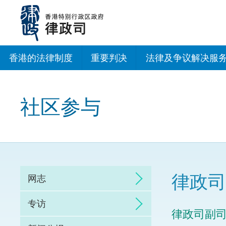
跳
至
主
内
容
香港的法律制度
重要判决
法律及争议解决服
法治建设办公室
社区参与
香港专业服务出海
调解
仲裁
律政司
网志
诉讼
专访
律政司副
网上争议解决及法