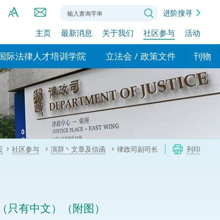
进阶搜寻
主页
最新消息
关于我们
社区参与
活动
A
A
国际法律人才培训学院
立法会 / 政策文件
刊物
A
港设立办事
的学院
现行政策措施
基本
asa Indonesia (印尼语)
的专家委员会
政策文件
粤港
दी (印度语)
的办公室
特别财务委员会
香港
ाली (尼泊尔语)
页
社区参与
演辞丶文章及信函
律政司副司长
列印
ਾਬੀ (旁遮普语)
的培训课程和能力建设项
民事
alog (他加禄语)
交易
年刊 2024-2025
าไทย (泰语)
（只有中文）（附图）
国际
اردو (乌尔都语)
年度回顾 2024-2025