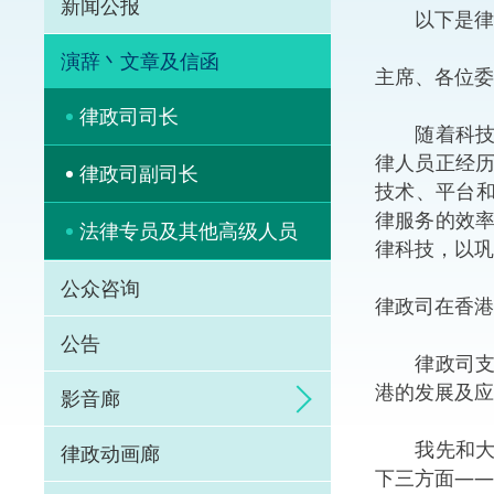
新闻公报
以下是律政
体育争议解决先导
演辞丶文章及信函
主席、各位委
能力建设
律政司司长
随着科技的
法律枢纽
律人员正经
律政司副司长
技术、平台
促成交易和争议解
律服务的效
法律专员及其他高级人员
律科技，以巩
公众咨询
律政司在香港
公告
律政司支持
港的发展及应
影音廊
我先和大家
律政动画廊
下三方面——