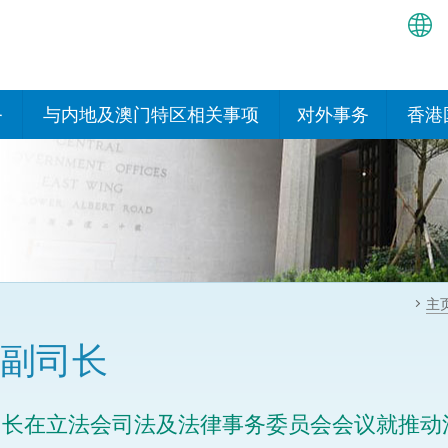
繁
简
务
与内地及澳门特区相关事项
对外事务
香港
EN
与内地有关的安排
国际政府机构在香
我们
处或运作
Bah
平台
香港与内地相互认可和执行民
我们
商事案件判决的安排
多边协定
हिन्
我们
नेप
关于建立更紧密经贸关系的安
其他协定
主
排
ਪੰਜ
我们
目
副司长
Tag
与内地有关的项目及合作安排
我们的
ภาษ
与澳门特区的安排
司长在立法会司法及法律事务委员会会议就推动
律科技
我们的