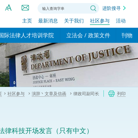
进阶搜寻
主页
最新消息
关于我们
社区参与
活动
A
A
国际法律人才培训学院
立法会 / 政策文件
刊物
A
港设立办事
的学院
现行政策措施
基本
asa Indonesia (印尼语)
的专家委员会
政策文件
粤港
दी (印度语)
的办公室
特别财务委员会
香港
ाली (尼泊尔语)
页
社区参与
演辞丶文章及信函
律政司副司长
列印
ਾਬੀ (旁遮普语)
的培训课程和能力建设项
民事
alog (他加禄语)
交易
年刊 2024-2025
าไทย (泰语)
法律科技开场发言（只有中文）
国际
اردو (乌尔都语)
年度回顾 2024-2025