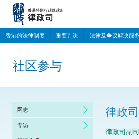
跳
至
主
内
容
香港的法律制度
重要判决
法律及争议解决服
法治建设办公室
社区参与
香港专业服务出海
调解
仲裁
律政司
网志
诉讼
专访
律政司副
网上争议解决及法