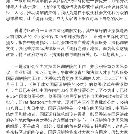
如，一般市民对调解的认识及信心仍然有待进一步提升，且部分法
律界人士基于惯性，仍然倾向选择传统诉讼或仲裁作为争议解决途
径。因此，推动调解的关键，我认为是在于改变社会文化和公众的
思维模式，让「调解为先」成为大家遇上争议时马上自然的反应。
香港特区政府一直致力深化调解文化，其中最好的证据就是两
天前刚发表的《行政长官2025年施政报告》。正如王主席刚才也
提及，报告中明确指出，我们会加强推广香港法律服务，深化调解
文化，强化香港国际法律枢纽及「调解之都」地位。而为落实这项
政策，特区政府亦有以下措施特别与调解有关。以下我想说五点：
一是政府会全力支持国际调解院的工作，并会积极举办国际会
议、专业培训、实习计划等，争取香港青年和法律人才参与和服务
国际调解院的工作，为香港培育更多国际调解人才。二○二五年五
月三十日，《关于建立国际调解院的公约》的签署仪式在香港举
行，当日已有包括中国在内的33个国家签署公约，至今为止，已经
有36个国家签署公约。签署国仍然需要依据各自国家内部法律正式
批准，即ratification才能生效。现时已有三个国家批准公约，公约
自八月二十九日生效。国际调解院是一个独立的国际组织，中国是
缔约国和推动者。国际调解院总部设在香港，彰显香港在国际法律
服务的地位和中央对香港这方面能力的信心，但调解院作为国际间
的组织，不是政府一部分，我们的角色是积极支持和配合，这也是
将来特区政府的使命。国际调解院将来对大家也有用途，假如大家