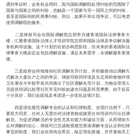
遇到争议时，会有机会用到，因为国际调解院处理纠纷的范围除了
国家与国家之间的纠纷，也触及一个国家与另一国民之间的纠纷，
甚至是国际间的民商事纠纷。所以，如果不幸出现争议，可以考虑
使用调解院的服务。
二是律政司会在国际调解院总部旁兴建香港国际法律事务大
楼，汇聚香港国际法律人才培训学院总部和国际法律及争议解决服
务机构等设施。这个计划仍在初步构思阶段，但未来的香港国际法
律事务大楼必定会包括调解设施，满足未来需求，令调解服务更便
捷。
三是政府会持续推动社区调解先导计划，并积极推动以调解方
式解决大厦住户之间的争议。律政司联同环境及生态局和食物环境
卫生署在今年较早前共同推出了社区调解先导计划，为物业管理人
员提供培训以处理社区常见纠纷如渗水问题及邻里摩擦。由于反应
十分良好，我们会延续及考虑进一步优化这项计划。
四是强化规范调解专业的认证和纪律制度。在现行法例下，只
要双方同意，任何人无需任何法律资格或接受任何培训均可出任调
解员。为促进调解员的专业性尤其在能力和诚信方面，从而增加大
众对调解的信心，律政司已完成检视规范香港调解专业认证和纪律
事宜的制度，我们会在谘询业界后，敲定强化措施，并开展相关工