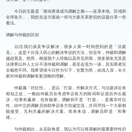
今日的主题是「推动香港成为调解之都——连系本地、区域和
全球各方」，我想在这方面就一些与大家关系密切的议题分享一些
看法。
调解与仲裁的区别
以往我们谈及争议解决，很多人第一时间想到的是「法庭
见」。这是十分深入民心的解决争议的方法，但近年，仲裁和调解
越趋普及。然而，根据我个人经验以及所见所闻，很多朋友尤其是
法律界以外人士分不清仲裁和调解，甚至会混为一谈，其实两者完
全截然不同。我希望借今日作为引子，化繁为简，由浅入深，令大
家对仲裁和调解有更清晰的理解。
仲裁属「对抗性」，是以「打架」作解决方式，与法庭诉讼有
相似之处，一般由仲裁员在考虑争议各方的陈词和证据后作出裁
决，结果有赢家，也有输家。调解则不是「打架」，是属非对抗
性，由中立的调解员协助争议各方坦诚交流，共同寻找一个大家都
能接受、互利共赢的解决方案。简单来说，调解员即是「和事
佬」。
与仲裁相比，从实际角度，我认为可以将调解的最重要特性归