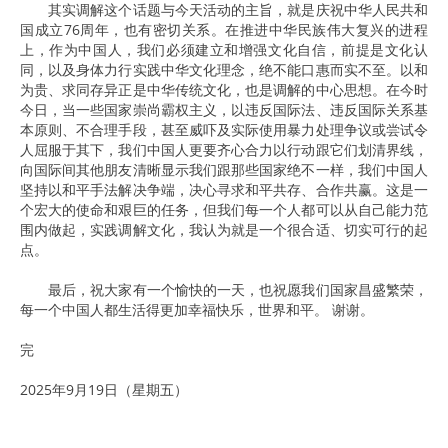
其实调解这个话题与今天活动的主旨，就是庆祝中华人民共和
国成立76周年，也有密切关系。在推进中华民族伟大复兴的进程
上，作为中国人，我们必须建立和增强文化自信，前提是文化认
同，以及身体力行实践中华文化理念，绝不能口惠而实不至。以和
为贵、求同存异正是中华传统文化，也是调解的中心思想。在今时
今日，当一些国家崇尚霸权主义，以违反国际法、违反国际关系基
本原则、不合理手段，甚至威吓及实际使用暴力处理争议或尝试令
人屈服于其下，我们中国人更要齐心合力以行动跟它们划清界线，
向国际间其他朋友清晰显示我们跟那些国家绝不一样，我们中国人
坚持以和平手法解决争端，决心寻求和平共存、合作共赢。这是一
个宏大的使命和艰巨的任务，但我们每一个人都可以从自己能力范
围内做起，实践调解文化，我认为就是一个很合适、切实可行的起
点。
最后，祝大家有一个愉快的一天，也祝愿我们国家昌盛繁荣，
每一个中国人都生活得更加幸福快乐，世界和平。 谢谢。
完
2025年9月19日（星期五）