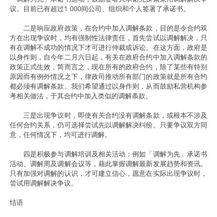
议。目前已有超过1 000间公司、组织和个人签署了承诺书。
二是响应政府政策，在合约中加入调解条款，目的是令合约双
方在出现争议时，均有强制性法律责任，首先尝试以调解解决，只
有在调解不成功的情况下才可进行仲裁或诉讼。在这方面，政府是
以身作则，自今年二月六日起，有关在政府合约中加入调解条款的
政策正式生效，简而言之，现在所有的政府合约，除了某些有特别
原因而有例外情况之下，律政司推动所有部门的政策就是所有合约
都必须有调解条款。我们希望通过以身作则，从而鼓励私营机构参
考相关做法，于其合约中加入类似的调解条款。
三是出现争议时，即使有关合约没有调解条款，或根本不涉及
任何合约关系，仍可选择尝试先以调解解决纠纷。只要争议双方同
意，任何情况下，均可进行调解。
四是积极参与调解培训及相关活动：例如「调解为先」承诺书
活动、调解周及调解会议等，藉此掌握调解最新发展趋势和资讯。
只有加强对调解的认识，才可建立信心，愿意在实际出现争议时，
尝试用调解解决争议。
结语