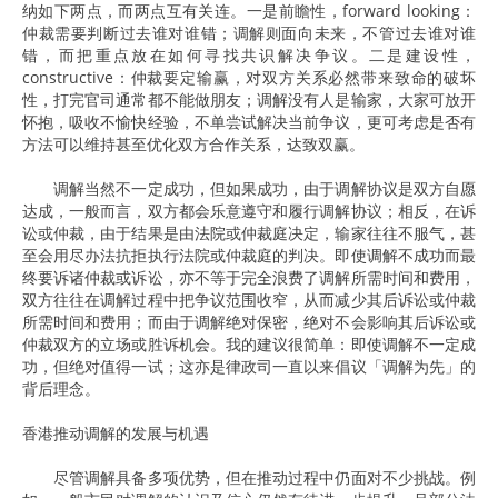
纳如下两点，而两点互有关连。一是前瞻性，forward looking：
仲裁需要判断过去谁对谁错；调解则面向未来，不管过去谁对谁
错，而把重点放在如何寻找共识解决争议。二是建设性，
constructive：仲裁要定输赢，对双方关系必然带来致命的破坏
性，打完官司通常都不能做朋友；调解没有人是输家，大家可放开
怀抱，吸收不愉快经验，不单尝试解决当前争议，更可考虑是否有
方法可以维持甚至优化双方合作关系，达致双赢。
调解当然不一定成功，但如果成功，由于调解协议是双方自愿
达成，一般而言，双方都会乐意遵守和履行调解协议；相反，在诉
讼或仲裁，由于结果是由法院或仲裁庭决定，输家往往不服气，甚
至会用尽办法抗拒执行法院或仲裁庭的判决。即使调解不成功而最
终要诉诸仲裁或诉讼，亦不等于完全浪费了调解所需时间和费用，
双方往往在调解过程中把争议范围收窄，从而减少其后诉讼或仲裁
所需时间和费用；而由于调解绝对保密，绝对不会影响其后诉讼或
仲裁双方的立场或胜诉机会。我的建议很简单：即使调解不一定成
功，但绝对值得一试；这亦是律政司一直以来倡议「调解为先」的
背后理念。
香港推动调解的发展与机遇
尽管调解具备多项优势，但在推动过程中仍面对不少挑战。例