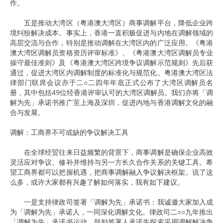
作。
五是推动大湾区（粤港澳大湾区）商事调解平台，降低企业跨
境纠纷解决成本。事实上，香港一直积极促进与内地在调解领域的
高层交流与合作，特别是推动调解在大湾区内的广泛应用。《粤港
澳大湾区调解员资格资历评审标准》、《粤港澳大湾区调解员专业
操守最佳准则》及《粤港澳大湾区跨境争议调解示范规则》先后获
通过，促进大湾区内调解制度的标准化与规范化。粤港澳大湾区法
律部门联席会议亦于二○二四年年底正式公布了大湾区调解员名
册，其中包括49位经香港评审认可的大湾区调解员。我们亦将「调
解为先」承诺书推广至上海及深圳，促进内地与香港调解文化的融
合与发展。
调解：工商界不可或缺的争议解决工具
在全球经贸往来日益频繁的背景下，商事调解是确保企业高效
灵活应对争议、修补并维持与另一方长久合作关系的关键工具。希
望工商界都可以把握机遇，把商事调解融入争议解决框架。说了这
么多，或许大家都有兴趣了解如何落实，我有如下建议。
一是支持律政司签署「调解为先」承诺书：我诚邀大家加入成
为「调解为先」承诺人，一同深化调解文化。律政司二○○九年推出
「调解为先」承诺书运动，鼓励签署人承诺先探索采用调解解决争