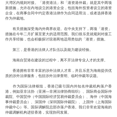
大湾区内规则对接。「港资港法」和「港资港仲裁」就是其中两项
新措施，允许在内地设立的港资企业，包括海外投资者设立的港资
企业，在商事合同中约定香港法律作为合同适用法，或者选择香港
作为仲裁地。
有关措施深受海内外商界欢迎。在中央支持下，两项「港资」
措施在今年二月扩展至更大的适用范围。我们很乐意就规则对接工
作共享经验，也会积极探讨琼港两地适用类似的「港资」措施。
第三，是香港的法律人才队伍以及能力建设经验。
海南自贸港在建设的过程中，离不开法律专业人才的支撑。
香港拥有非常丰富的涉外法律人才库，并且乐意为海南提供优
质的涉外法律服务，包括涉外法律查明、临时仲裁等议题。
作为国际法律枢纽，香港已吸引国内外知名仲裁机构落户香
港，例如亚非法协（亚洲—非洲法律协商组织）、国际商会国际仲
裁院、中国贸仲（中国国际经济贸易仲裁委员会）、海仲（中国海
事仲裁委员会）、深国仲（深圳国际仲裁院）、上国仲（上海国际
仲裁中心）等。国际调解院总部亦落户香港。我们非常欢迎海南的
仲裁调解机构进驻香港，实现协同发展。