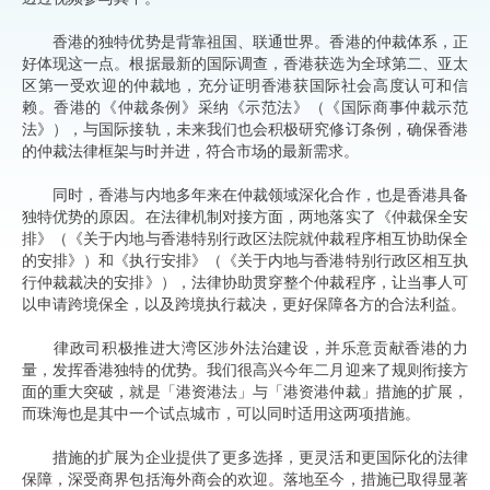
香港的独特优势是背靠祖国、联通世界。香港的仲裁体系，正
好体现这一点。根据最新的国际调查，香港获选为全球第二、亚太
区第一受欢迎的仲裁地，充分证明香港获国际社会高度认可和信
赖。香港的《仲裁条例》采纳《示范法》（《国际商事仲裁示范
法》），与国际接轨，未来我们也会积极研究修订条例，确保香港
的仲裁法律框架与时并进，符合市场的最新需求。
同时，香港与内地多年来在仲裁领域深化合作，也是香港具备
独特优势的原因。在法律机制对接方面，两地落实了《仲裁保全安
排》（《关于内地与香港特别行政区法院就仲裁程序相互协助保全
的安排》）和《执行安排》（《关于内地与香港特别行政区相互执
行仲裁裁决的安排》），法律协助贯穿整个仲裁程序，让当事人可
以申请跨境保全，以及跨境执行裁决，更好保障各方的合法利益。
律政司积极推进大湾区涉外法治建设，并乐意贡献香港的力
量，发挥香港独特的优势。我们很高兴今年二月迎来了规则衔接方
面的重大突破，就是「港资港法」与「港资港仲裁」措施的扩展，
而珠海也是其中一个试点城市，可以同时适用这两项措施。
措施的扩展为企业提供了更多选择，更灵活和更国际化的法律
保障，深受商界包括海外商会的欢迎。落地至今，措施已取得显著