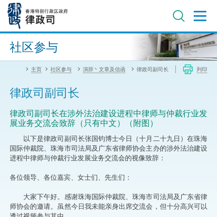
跳
至
主
内
进阶搜寻
容
社区参与
主页
社区参与
演辞丶文章及信函
律政司副司长
列印
律政司副司长
律政司副司长在涉外法治建设进程中律师与仲裁行业发
展业务交流会致辞（只有中文）（附图）
以下是律政司副司长张国钧博士今日（十月二十九日）在珠海
国际仲裁院、珠海市司法局及广东省律师协会主办的涉外法治建设
进程中律师与仲裁行业发展业务交流会的视像致辞：
各位领导、各位嘉宾、女士们、先生们：
大家下午好。感谢珠海国际仲裁院、珠海市司法局及广东省律
师协会的邀请。虽然今日我未能亲身出席交流会，但十分高兴可以
透过视频参与其中。