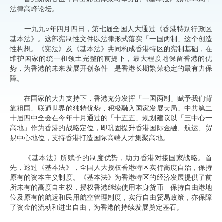
法律高峰论坛。
一九九○年四月四日，第七届全国人大通过《香港特别行政区
基本法》。这部宪制性文件以法律形式落实「一国两制」这个创造
性构想。《宪法》及《基本法》共同构成香港特区的宪制基础，在
维护国家的统一和领土完整的前提下，最大程度地保留香港的优
势，为香港的未来发展开创条件，是香港长期繁荣稳定的最有力保
障。
在国家的大力支持下，香港充分发挥「一国两制」赋予我们背
靠祖国、联通世界的独特优势，积极融入国家发展大局。中共第二
十届四中全会在今年十月通过的「十五五」规划建议以「三中心一
高地」作为香港的战略定位，即巩固提升香港国际金融、航运、贸
易中心地位，支持香港打造国际高端人才集聚高地。
《基本法》所赋予的制度优势，助力香港对接国家战略。首
先，透过《基本法》，全国人大授权香港特区实行高度自治，保持
原有的资本主义制度。《基本法》为香港特区的经济发展提供了前
所未有的高度自主权，授权香港继续使用本身货币，保持自由港地
位及原有的航运和民用航空管理制度，实行自由贸易政策，亦保障
了资金的流动和进出自由，为香港的持续发展奠定基石。