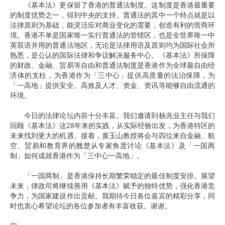
《基本法》更保留了香港的普通法制度。这制度是香港最重要
的制度优势之一，得到中央的支持。普通法的其中一个特点就是以
法律原则为基础，能灵活应对商业变化的需要，创造有利的营商环
境。香港不单是国家唯一实行普通法的管辖区，也是全世界唯一中
英双语并用的普通法地区，无论是法律用语及原则均为国际社会所
熟悉，是公认的国际法律和争议解决服务中心。《基本法》所保障
的财政、金融、贸易等自由和普通法制度是香港作为全球最自由经
济体的支柱，为香港作为「三中心」提供高质量的法治保障，为
「一高地」提供安全、高效及人才、资金、资讯等能够自由流通的
环境。
今日的法律论坛内容十分丰富。我们邀请到杨兆业主任与我们
回顾《基本法》这28年来的实践，从实际经验出发，为香港特区的
未来找到更大的机遇。接着，黄玉山教授将会与四位来自金融、航
空、贸易和教育界的翘楚从专家角度讨论《基本法》及「一国两
制」如何成就香港作为「三中心一高地」。
「一国两制」是香港保持长期繁荣稳定的最佳制度安排。展望
未来，律政司将继续善用《基本法》赋予的独特优势，强化香港竞
争力，为国家建设作出贡献。我期待今日各位嘉宾的精彩分享，同
时也衷心希望论坛的各位参加者有丰富收获。谢谢。