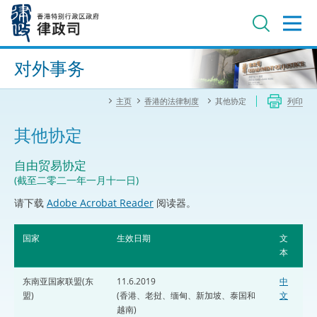
跳
至
主
内
进阶搜寻
容
对外事务
主页
香港的法律制度
其他协定
列印
其他协定
自由贸易协定
(截至二零二一年一月十一日)
请下载
Adobe Acrobat Reader
阅读器。
国家
生效日期
文
本
东南亚国家联盟(东
11.6.2019
中
盟)
(香港、老挝、缅甸、新加坡、泰国和
文
越南)