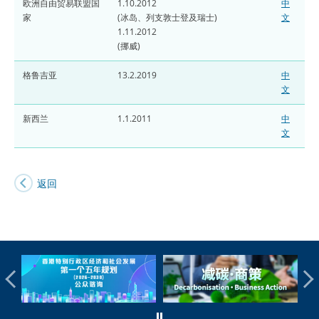
欧洲自由贸易联盟国
1.10.2012
中
家
(冰岛、列支敦士登及瑞士)
文
1.11.2012
(挪威)
格鲁吉亚
13.2.2019
中
文
新西兰
1.1.2011
中
文
返回