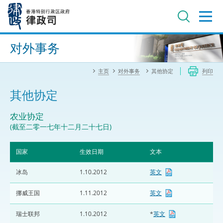
跳
至
主
内
进阶搜寻
容
对外事务
主页
对外事务
其他协定
列印
其他协定
农业协定
(截至二零一七年十二月二十七日)
国家
生效日期
文本
冰岛
1.10.2012
英文
挪威王国
1.11.2012
英文
瑞士联邦
1.10.2012
*
英文