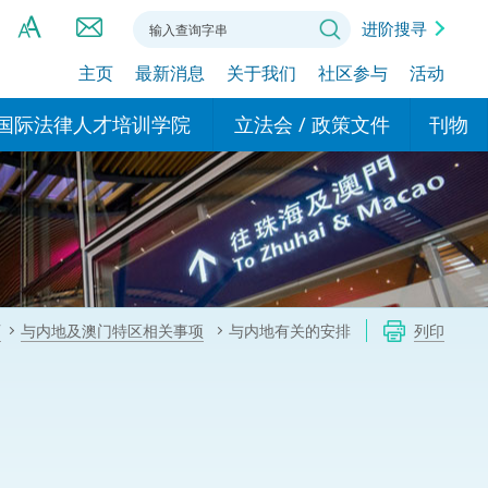
进阶搜寻
主页
最新消息
关于我们
社区参与
活动
A
A
国际法律人才培训学院
立法会 / 政策文件
刊物
A
港设立办事
的学院
现行政策措施
基本
asa Indonesia (印尼语)
的专家委员会
政策文件
粤港
दी (印度语)
的办公室
特别财务委员会
香港
ाली (尼泊尔语)
页
与内地及澳门特区相关事项
与内地有关的安排
列印
ਾਬੀ (旁遮普语)
的培训课程和能力建设项
民事
alog (他加禄语)
交易
年刊 2024-2025
าไทย (泰语)
国际
اردو (乌尔都语)
年度回顾 2024-2025