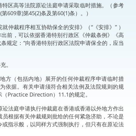
港特区高等法院原讼法庭申请采取临时措施。（参考
法律
ng Việt (越南语)
609章)第45(2)条及第60(1)条）。）
维护
院就仲裁程序相互协助保全的安排》（“《安排》” ）
作出前，可以依据香港特别行政区《仲裁条例》《高
刑事
条规定：“向香港特别行政区法院申请保全的，应当
相互
补充。
一般
外地方（包括内地）展开的任何仲裁程序申请临时措
文为依据。有关申请须符合相关法例及法院规则的规
ice Direction）11.1的规定。
条向原讼法庭申请执行仲裁庭在香港或香港以外地方作出
急仲裁员根据有关仲裁规则批给的任何紧急济助，不论是
令或指示般，以同样方式强制执行，但只有在原讼法