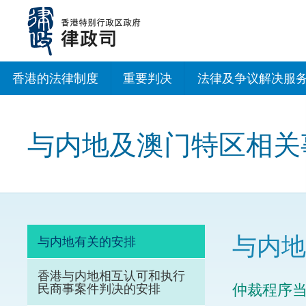
跳
至
主
内
容
香港的法律制度
重要判决
法律及争议解决服
法治建设办公室
与内地及澳门特区相关
香港专业服务出海
调解
仲裁
与内地
与内地有关的安排
诉讼
香港与内地相互认可和执行
仲裁程序
民商事案件判决的安排
网上争议解决及法