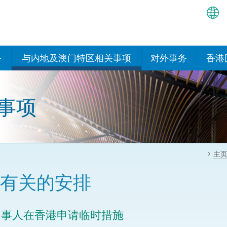
繁
简
务
与内地及澳门特区相关事项
对外事务
香港
EN
与内地有关的安排
国际政府机构在香
我们
处或运作
事项
Bah
平台
香港与内地相互认可和执行民
我们
商事案件判决的安排
多边协定
हिन्
我们
नेप
关于建立更紧密经贸关系的安
其他协定
主
排
ਪੰਜ
我们
目
有关的安排
Tag
与内地有关的项目及合作安排
我们的
ภาษ
与澳门特区的安排
当事人在香港申请临时措施
律科技
我们的