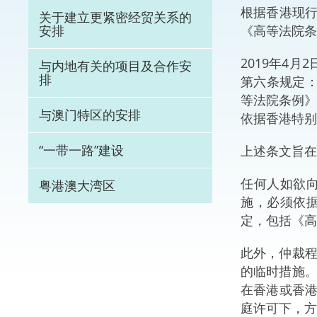
根据香港现
关于建立更紧密经贸关系的
体育争议解决先导
《高等法院条例》
安排
能力建设
2019年4
与内地有关的项目及合作安
排
第六条规定：
法律枢纽
等法院条例》
与澳门特区的安排
依据香港特别
促成交易和争议解
“一带一路”建设
上述条文旨在
任何人如欲
粤港澳大湾区
施，必须依
定，包括《高等
此外，仲裁程
的临时措施。
在香港或香
庭许可下，方