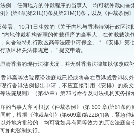
行法例，任何地方的仲裁程序的当事人，均可就仲裁向香
“一带一路”建设
计划
Tiế
(第4章)第21L(1)条及第21M(1)条，以及《仲裁条例》(第
粤港澳大湾区
月2日签署、10月1日生效的《关于内地与香港特别行政区法
 “内地仲裁机构管理的仲裁程序的当事人，在仲裁裁决
，向香港特别行政区高等法院申请保全。＂《安排》第七
行政区相关法律规定，＂提交申请。
决服务中心
厘清香港的现行法律状况，并无对香港法律加以修改或
向香港高等法院原讼法庭就已经或将会在香港或香港以
据现行香港法例提出申请，不应直接引用《安排》的条
法院规则》（第4A章）第73号命令及司法机构实务指示（Pract
序的当事人亦可根据《仲裁条例》 (第 609 章)第61
同时，根据《仲裁条例》(第609章)第22B(1)条，紧
港以外地方批给的，均可犹如具有同等效力的原讼法庭命
可如此强制执行。