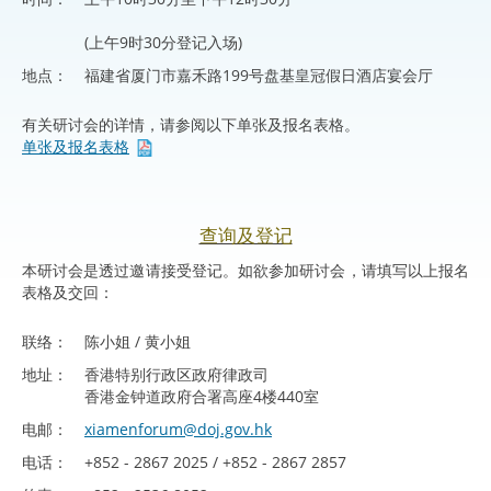
(上午9时30分登记入场)
地点：
福建省厦门市嘉禾路199号盘基皇冠假日酒店宴会厅
有关研讨会的详情，请参阅以下单张及报名表格。
单张及报名表格
查询及登记
本研讨会是透过邀请接受登记。如欲参加研讨会，请填写以上报名
表格及交回：
联络：
陈小姐 / 黄小姐
地址：
香港特别行政区政府律政司
香港金钟道政府合署高座4楼440室
电邮：
xiamenforum@doj.gov.hk
电话：
+852 - 2867 2025 / +852 - 2867 2857