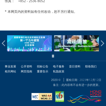
传真：
+852 - 2536 8052
* 本网页内的资料如有任何改动，恕不另行通知。
事业发展
公开资料
招标公告
电子服务
昔日资料
联络我们
相关网站
网页指南
重要告示
私隐政策
覆检日期 : 2023年12月12日
2020 ©
备注：此内容将不会有进一步的更新。