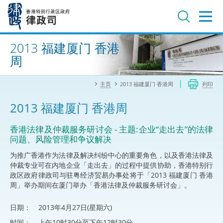
跳
至
主
内
进阶搜寻
容
2013 福建厦门 香港
周
主页
2013 福建厦门 香港周
列印
2013 福建厦门 香港周
香港法律及仲裁服务研讨会 - 主题:企业“走出去”的法律
问题、风险管理和争议解决
为推广香港作为法律及解决纠纷中心的重要角色，以及香港法律及
仲裁专业可在内地企业「走出去」的过程中提供协助，香港特别行
政区政府律政司与驻粤经济贸易办事处将于「2013 福建厦门 香港
周」举办期间在厦门举办「香港法律及仲裁服务研讨会」。
日期：
2013年4月27日(星期六)
时间：
上午10时30分至下午12时30分