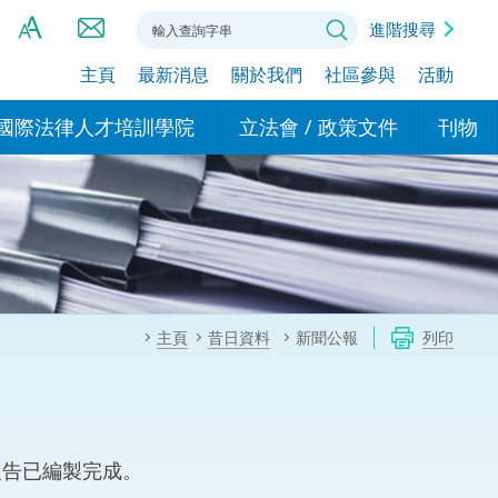
進階搜尋
主頁
最新消息
關於我們
社區參與
活動
A
A
國際法律人才培訓學院
立法會 / 政策文件
刊物
A
港設立辦事
的學院
現行政策措施
基本
asa Indonesia (印尼語)
的專家委員會
政策文件
粵港
दी (印度語)
的辦公室
特別財務委員會
香港
ाली (尼泊爾語)
主頁
昔日資料
新聞公報
列印
ਾਬੀ (旁遮普語)
的培訓課程和能力建設項
民事
alog (他加祿語)
交易
年刊 2024-2025
าไทย (泰語)
報告已編製完成。
國際
اردو (烏爾都語)
年度回顧 2024-2025