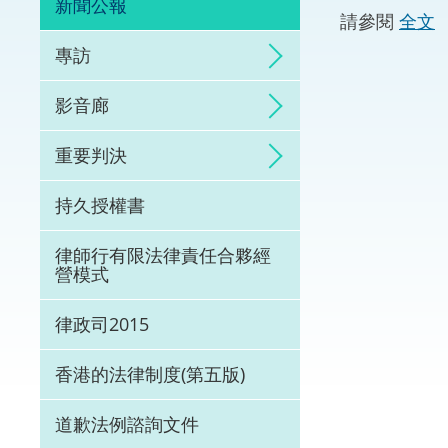
新聞公報
請參閱
全文
體育爭議解決先導
專訪
能力建設
影音廊
法律樞紐
重要判決
促成交易和爭議解
持久授權書
律師行有限法律責任合夥經
營模式
律政司2015
香港的法律制度(第五版)
道歉法例諮詢文件