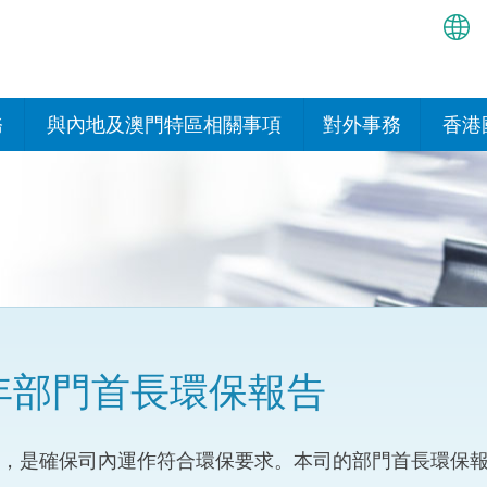
繁
简
務
與內地及澳門特區相關事項
對外事務
香港
EN
與內地的安排
國際政府機構在香
我們
處或運作
Bah
平台
香港與內地相互認可和執行民
我們
商事案件判決的安排
多邊協定
हिन्
我們
नेप
關於建立更緊密經貿關係的安
其他協定
排
ਪੰਜ
我們
目
2年部門首長環保報告
Tag
與內地有關的項目及合作安排
我們的
ภาษ
與澳門特區的安排
，是確保司內運作符合環保要求。本司的部門首長環保
律科技
我們的