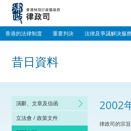
跳
至
主
內
容
香港的法律制度
重要判決
法律及爭議解決服
法治建設辦公室
昔日資料
香港專業服務出海
調解
仲裁
200
演辭、文章及信函
訴訟
立法會 / 政策文件
律政司的宗旨
網上爭議解決及法