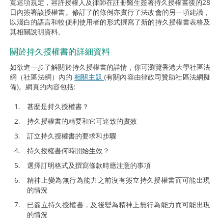
寬這項規定，容許授權人及律師在註冊醫生簽署持久授權書後的28
日內簽署該授權書。修訂了的條例亦實行了法改會的另一項建議，
以淺白的語言和較便利使用者的形式撰寫了新的持久授權書表格及
其相關說明資料。
關於持久授權書的詳細資料
如欲進一步了解關於持久授權書的詳情，你可瀏覽香港大學社區法
網（社區法網）內的
相關主題
(有關內容由律政司贊助社區法網擬
備)。網頁的內容包括:
甚麼是持久授權書？
持久授權書的精要和它可達致的實效
訂立持久授權書的要求和步驟
持久授權書何時開始生效？
選擇訂明格式及撰寫條款時應注意的事項
精神上變為無行為能力之前沒有簽立持久授權書而可能出現
的情況
已簽立持久授權書，及後變為精神上無行為能力而可能出現
的情況