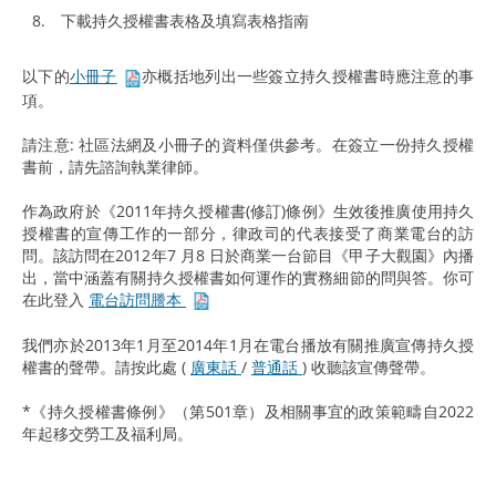
下載持久授權書表格及填寫表格指南
以下的
小冊子
亦概括地列出一些簽立持久授權書時應注意的事
項。
請注意: 社區法網及小冊子的資料僅供參考。在簽立一份持久授權
書前，請先諮詢執業律師。
作為政府於《2011年持久授權書(修訂)條例》生效後推廣使用持久
授權書的宣傳工作的一部分，律政司的代表接受了商業電台的訪
問。該訪問在2012年7 月8 日於商業一台節目《甲子大觀園》內播
出，當中涵蓋有關持久授權書如何運作的實務細節的問與答。你可
在此登入
電台訪問謄本
我們亦於2013年1月至2014年1月在電台播放有關推廣宣傳持久授
權書的聲帶。請按此處 (
廣東話
/
普通話
) 收聽該宣傳聲帶。
*《持久授權書條例》（第501章）及相關事宜的政策範疇自2022
年起移交勞工及福利局。