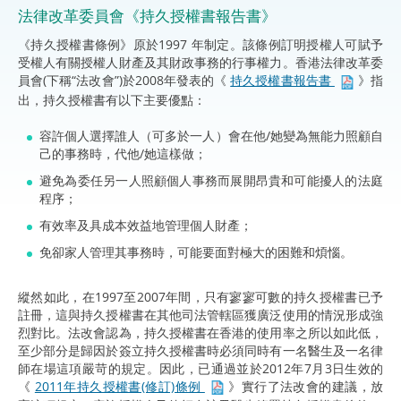
法律改革委員會《持久授權書報告書》
《持久授權書條例》原於1997 年制定。該條例訂明授權人可賦予
受權人有關授權人財產及其財政事務的行事權力。香港法律改革委
員會(下稱“法改會”)於2008年發表的《
持久授權書報告書
》指
出，持久授權書有以下主要優點：
容許個人選擇誰人（可多於一人）會在他/她變為無能力照顧自
己的事務時，代他/她這樣做；
避免為委任另一人照顧個人事務而展開昂貴和可能擾人的法庭
程序；
有效率及具成本效益地管理個人財產；
免卻家人管理其事務時，可能要面對極大的困難和煩惱。
縱然如此，在1997至2007年間，只有寥寥可數的持久授權書已予
註冊，這與持久授權書在其他司法管轄區獲廣泛使用的情況形成強
烈對比。法改會認為，持久授權書在香港的使用率之所以如此低，
至少部分是歸因於簽立持久授權書時必須同時有一名醫生及一名律
師在場這項嚴苛的規定。因此，已通過並於2012年7月3日生效的
《
2011年持久授權書(修訂)條例
》實行了法改會的建議，放