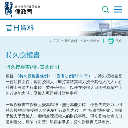
跳
至
主
內
進階搜尋
容
昔日資料
主頁
昔日資料
持久授權書
列印
持久授權書
持久授權書的性質及作用
根據
《持久授權書條例》（香港法例第501章）
，持久授權書是
一份法律文件，容許授權人（即打算將其權力授予其他人的人）在
精神上有能力行事時，委任受權人，以便在授權人日後變為精神上
無行為能力時，受權人可照顧其財務事項。
一般授權書在授權人變為精神上無行為能力時，便會失去效力，但
持久授權書在授權人喪失精神行為能力後，將“持續”地有效，並賦
予權力予受權人，繼續處理授權人的財政事務。現今香港社會人口
急劇老化，癡呆（失智）症個案漸多，持久授權書尤其重要。