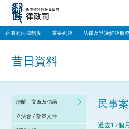
跳
至
主
內
容
香港的法律制度
重要判決
法律及爭議解決服
法治建設辦公室
昔日資料
香港專業服務出海
調解
仲裁
民事案
演辭、文章及信函
訴訟
立法會 / 政策文件
網上爭議解決及法
過去12個