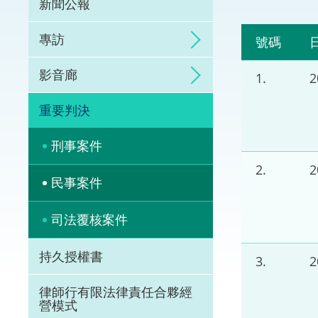
新聞公報
體育爭議解決先導
專訪
號碼
能力建設
影音廊
1.
法律樞紐
重要判決
促成交易和爭議解
刑事案件
2.
民事案件
司法覆核案件
持久授權書
3.
律師行有限法律責任合夥經
營模式