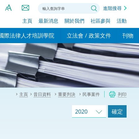
進階搜尋
主頁
最新消息
關於我們
社區參與
活動
A
A
國際法律人才培訓學院
立法會 / 政策文件
刊物
A
港設立辦事
的學院
現行政策措施
基本
asa Indonesia (印尼語)
的專家委員會
政策文件
粵港
दी (印度語)
的辦公室
特別財務委員會
香港
ाली (尼泊爾語)
主頁
昔日資料
重要判決
民事案件
列印
ਾਬੀ (旁遮普語)
的培訓課程和能力建設項
民事
alog (他加祿語)
2020
確定
交易
年刊 2024-2025
าไทย (泰語)
國際
اردو (烏爾都語)
年度回顧 2024-2025