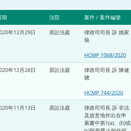
“一帶一路”建設
計劃
Tiế
日期
法院
案件 / 案件編號
粵港澳大灣區
2020年12月29日
原訟法庭
律政司司長 訴 姚家
瑜
決服務中心
HCMP 1068/2020
2020年12月28日
原訟法庭
律政司司長 訴 陳健
聰
HCMP 744/2020
2020年11月13日
原訟法庭
律政司司長 訴 非法
及故意地作出在申
索書中第1(a)、(b)或
(c)段所禁止的任何