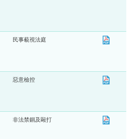
民事藐視法庭
惡意檢控
非法禁錮及毆打