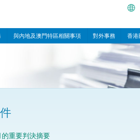
繁
简
務
與內地及澳門特區相關事項
對外事務
香港
EN
與內地的安排
國際政府機構在香
我們
處或運作
Bah
平台
香港與內地相互認可和執行民
我們
商事案件判決的安排
多邊協定
हिन्
我們
नेप
關於建立更緊密經貿關係的安
其他協定
排
ਪੰਜ
我們
目
件
Tag
與內地有關的項目及合作安排
我們的
ภาษ
與澳門特區的安排
律科技
月的重要判決摘要
我們的