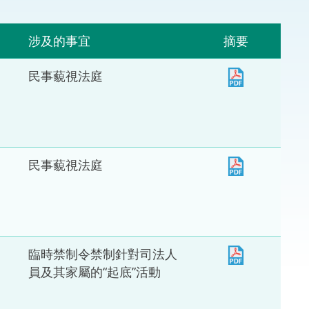
法律
ng Việt (越南語)
涉及的事宜
摘要
維護
民事藐視法庭
刑事
相互
一般
民事藐視法庭
臨時禁制令禁制針對司法人
員及其家屬的“起底”活動