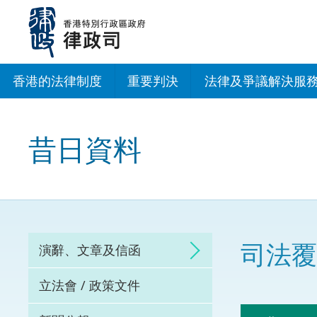
跳
至
主
內
容
香港的法律制度
重要判決
法律及爭議解決服
法治建設辦公室
昔日資料
香港專業服務出海
調解
仲裁
司法覆
演辭、文章及信函
訴訟
立法會 / 政策文件
網上爭議解決及法