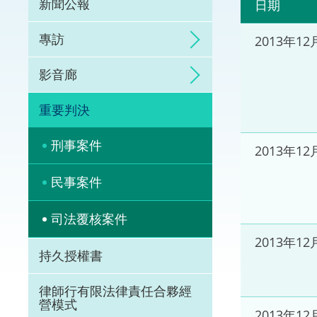
新聞公報
日期
體育爭議解決先導
專訪
2013年12
能力建設
影音廊
法律樞紐
重要判決
促成交易和爭議解
刑事案件
2013年12
民事案件
司法覆核案件
2013年12
持久授權書
律師行有限法律責任合夥經
營模式
2013年12