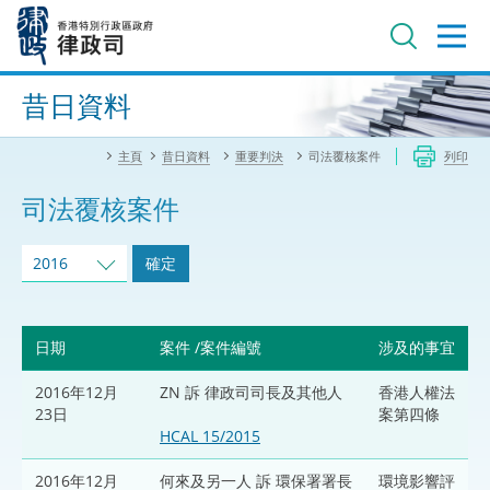
跳
至
主
內
進階搜尋
容
昔日資料
主頁
昔日資料
重要判決
司法覆核案件
列印
司法覆核案件
2016
確定
日期
案件 /案件編號
涉及的事宜
2016年12月
ZN 訴 律政司司長及其他人
香港人權法
23日
案第四條
HCAL 15/2015
2016年12月
何來及另一人 訴 環保署署長
環境影響評