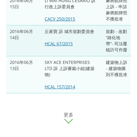
2016年06月
LI WAI HUNG CESARIO 訴
麻將館牌照
15日
行政上訴委員會
上訴 - 申請
麻將館牌照
CACV 250/2015
不獲批准
2016年06月
丘家寶 訴 城市規劃委員會
規劃 - 改劃
14日
“綠化地
HCAL 67/2015
帶”- 司法覆
核許可作廢
2016年06月
SKY ACE ENTERPRISES
建築物上訴
13日
LTD 訴 上訴審裁小組(建築
- 建築物圖
物)
則不獲批准
HCAL 157/2014
更多