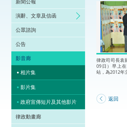
新聞公報
體育爭議解決先導
演辭、文章及信函
能力建設
公眾諮詢
法律樞紐
公告
促成交易和爭議解
影音廊
律政司司長袁
09日）早上
站，為2012
相片集
影片集
返回
政府宣傳短片及其他影片
律政動畫廊