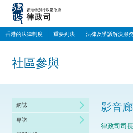
跳
至
主
內
容
香港的法律制度
重要判決
法律及爭議解決服
法治建設辦公室
社區參與
香港專業服務出海
調解
仲裁
影音廊
網誌
訴訟
專訪
律政司司長
網上爭議解決及法