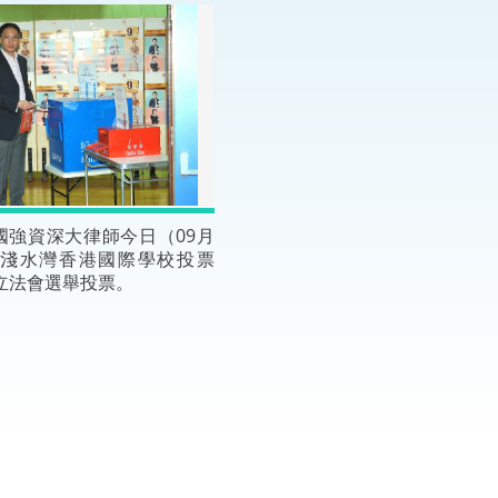
“一帶一路”建設
計劃
Tiế
粵港澳大灣區
決服務中心
國強資深大律師今日（09月
在淺水灣香港國際學校投票
年立法會選舉投票。