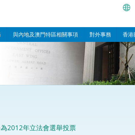
繁
简
務
與內地及澳門特區相關事項
對外事務
香港
EN
與內地的安排
國際政府機構在香
我們
處或運作
Bah
平台
香港與內地相互認可和執行民
我們
商事案件判決的安排
多邊協定
हिन्
我們
नेप
關於建立更緊密經貿關係的安
其他協定
排
ਪੰਜ
我們
目
Tag
與內地有關的項目及合作安排
我們的
ภาษ
與澳門特區的安排
為2012年立法會選舉投票
律科技
我們的