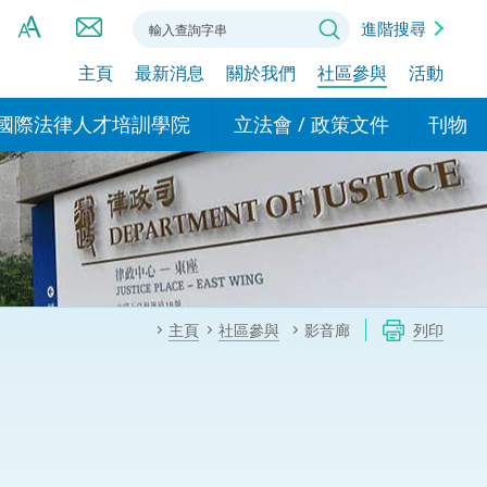
進階搜尋
主頁
最新消息
關於我們
社區參與
活動
A
A
國際法律人才培訓學院
立法會 / 政策文件
刊物
A
港設立辦事
的學院
現行政策措施
基本
asa Indonesia (印尼語)
的專家委員會
政策文件
粵港
दी (印度語)
的辦公室
特別財務委員會
香港
ाली (尼泊爾語)
主頁
社區參與
影音廊
列印
ਾਬੀ (旁遮普語)
的培訓課程和能力建設項
民事
alog (他加祿語)
交易
年刊 2024-2025
าไทย (泰語)
國際
اردو (烏爾都語)
年度回顧 2024-2025