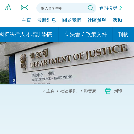
進階搜尋
主頁
最新消息
關於我們
社區參與
活動
A
A
國際法律人才培訓學院
立法會 / 政策文件
刊物
A
港設立辦事
的學院
現行政策措施
基本
asa Indonesia (印尼語)
的專家委員會
政策文件
粵港
दी (印度語)
的辦公室
特別財務委員會
香港
ाली (尼泊爾語)
主頁
社區參與
影音廊
列印
ਾਬੀ (旁遮普語)
的培訓課程和能力建設項
民事
alog (他加祿語)
交易
年刊 2024-2025
าไทย (泰語)
國際
اردو (烏爾都語)
年度回顧 2024-2025