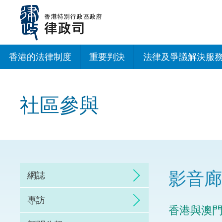
跳
至
主
內
容
香港的法律制度
重要判決
法律及爭議解決服
法治建設辦公室
社區參與
香港專業服務出海
調解
仲裁
影音廊
網誌
訴訟
專訪
香港與澳
網上爭議解決及法