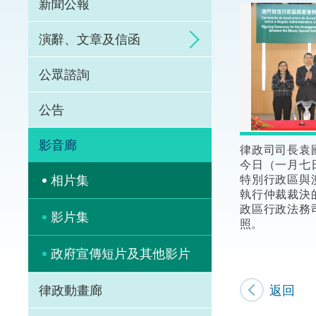
新聞公報
體育爭議解決先導
演辭、文章及信函
能力建設
公眾諮詢
法律樞紐
公告
促成交易和爭議解
影音廊
律政司司長袁
今日（一月七
特別行政區與
相片集
執行仲裁裁決
政區行政法務
影片集
照。
政府宣傳短片及其他影片
返回
律政動畫廊