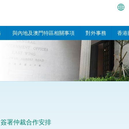
繁
简
務
與內地及澳門特區相關事項
對外事務
香港
EN
與內地的安排
國際政府機構在香
我們
處或運作
Bah
平台
香港與內地相互認可和執行民
我們
商事案件判決的安排
多邊協定
हिन्
我們
नेप
關於建立更緊密經貿關係的安
其他協定
排
ਪੰਜ
我們
目
Tag
與內地有關的項目及合作安排
我們的
ภาษ
與澳門特區的安排
門簽署仲裁合作安排
律科技
我們的