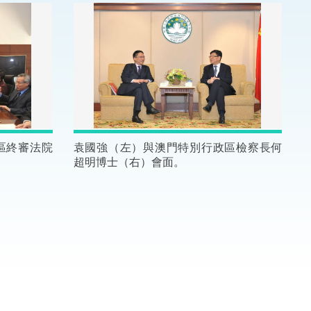
法律
ng Việt (越南語)
維護
刑事
相互
區終審法院
袁國強（左）與澳門特別行政區檢察長何
超明博士（右）會面。
一般