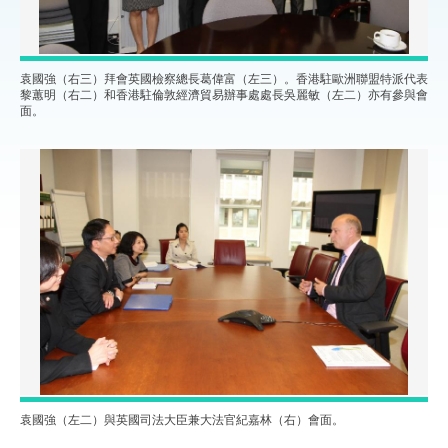
袁國強（右三）拜會英國檢察總長葛偉富（左三）。香港駐歐洲聯盟特派代表
黎蕙明（右二）和香港駐倫敦經濟貿易辦事處處長吳麗敏（左二）亦有參與會
面。
袁國強（左二）與英國司法大臣兼大法官紀嘉林（右）會面。