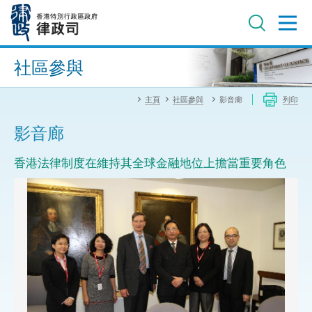
跳
至
主
內
進階搜尋
容
社區參與
主頁
社區參與
影音廊
列印
影音廊
香港法律制度在維持其全球金融地位上擔當重要角色