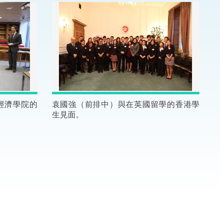
法律
ng Việt (越南語)
維護
刑事
相互
經濟學院的
袁國強（前排中）與在英國留學的香港學
生見面。
一般