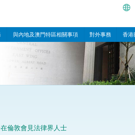
繁
简
務
與內地及澳門特區相關事項
對外事務
香港
EN
與內地的安排
國際政府機構在香
我們
處或運作
Bah
平台
香港與內地相互認可和執行民
我們
商事案件判決的安排
多邊協定
हिन्
我們
नेप
關於建立更緊密經貿關係的安
其他協定
排
ਪੰਜ
我們
目
Tag
與內地有關的項目及合作安排
我們的
ภาษ
與澳門特區的安排
長在倫敦會見法律界人士
律科技
我們的