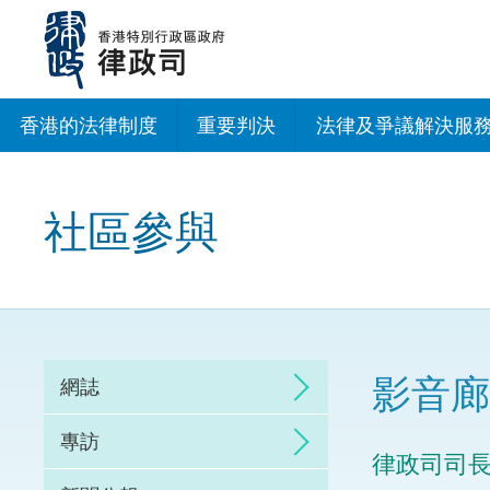
跳
至
主
內
容
香港的法律制度
重要判決
法律及爭議解決服
法治建設辦公室
社區參與
香港專業服務出海
調解
仲裁
影音廊
網誌
訴訟
專訪
律政司司
網上爭議解決及法