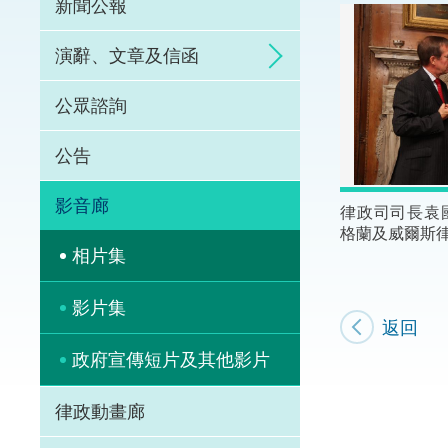
新聞公報
體育爭議解決先導
演辭、文章及信函
能力建設
公眾諮詢
法律樞紐
公告
促成交易和爭議解
影音廊
律政司司長袁
格蘭及威爾斯律師
相片集
影片集
返回
政府宣傳短片及其他影片
律政動畫廊