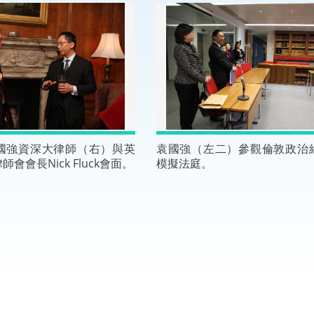
“一帶一路”建設
計劃
Tiế
粵港澳大灣區
決服務中心
國強資深大律師（右）與英
袁國強（左二）參觀倫敦政治
會會長Nick Fluck會面。
模擬法庭。