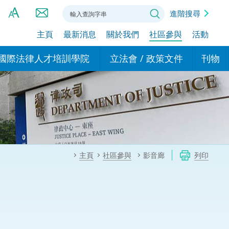
進階搜尋
主頁
最新消息
關於我們
社區參與
活動
A
A
國際法律人才培訓學院
立法會 / 政策文件
刊物
A
港設立辦事
的學院
現行政策措施
基本
asa Indonesia (印尼語)
的專家委員會
政策文件
粵港
दी (印度語)
的辦公室
特別財務委員會
香港
ाली (尼泊爾語)
主頁
社區參與
影音廊
列印
ਾਬੀ (旁遮普語)
的培訓課程和能力建設項
民事
alog (他加祿語)
交易
年刊 2024-2025
าไทย (泰語)
國際
اردو (烏爾都語)
年度回顧 2024-2025