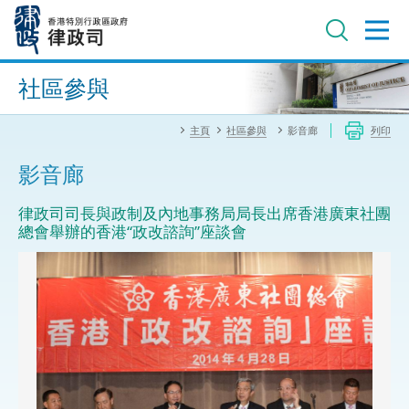
跳
至
主
內
進階搜尋
容
社區參與
主頁
社區參與
影音廊
列印
影音廊
律政司司長與政制及內地事務局局長出席香港廣東社團
總會舉辦的香港“政改諮詢”座談會