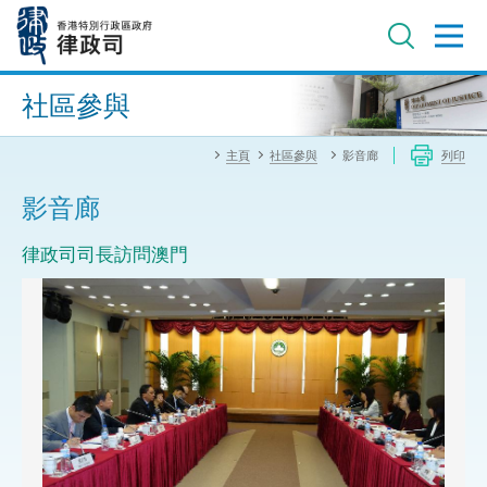
跳
至
主
內
進階搜尋
容
社區參與
主頁
社區參與
影音廊
列印
影音廊
律政司司長訪問澳門