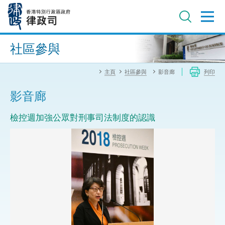
跳
至
主
內
進階搜尋
容
社區參與
主頁
社區參與
影音廊
列印
影音廊
檢控週加強公眾對刑事司法制度的認識