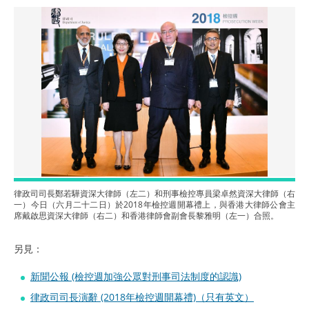
律政司司長鄭若驊資深大律師（左二）和刑事檢控專員梁卓然資深大律師（右
一）今日（六月二十二日）於2018年檢控週開幕禮上，與香港大律師公會主
席戴啟思資深大律師（右二）和香港律師會副會長黎雅明（左一）合照。
另見：
新聞公報 (檢控週加強公眾對刑事司法制度的認識)
律政司司長演辭 (2018年檢控週開幕禮)（只有英文）