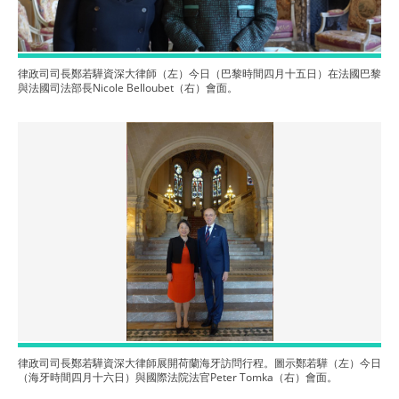
律政司司長鄭若驊資深大律師（左）今日（巴黎時間四月十五日）在法國巴黎
與法國司法部長Nicole Belloubet（右）會面。
律政司司長鄭若驊資深大律師展開荷蘭海牙訪問行程。圖示鄭若驊（左）今日
（海牙時間四月十六日）與國際法院法官Peter Tomka（右）會面。