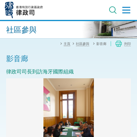
跳
至
主
內
進階搜尋
容
社區參與
主頁
社區參與
影音廊
列印
影音廊
律政司司長到訪海牙國際組織