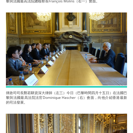
黎與法國最高法院總檢察長François Molins（右一）會面。
律政司司長鄭若驊資深大律師（左三）今日（巴黎時間四月十五日）在法國巴
黎與法國最高法院法官Dominique Hascher（右）會面，向他介紹香港最新
的司法發展。