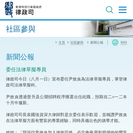
跳
至
主
內
進階搜尋
容
社區參與
主頁
社區參與
新聞公報
列印
新聞公報
委任法律草擬專員
律政司今日（八月一日）宣布委任尹效良為法律草擬專員，掌管律
政司法律草擬科。
尹效良透過晉升及公開招聘程序獲選出任此職，預期在二○一二年
十月中履新。
律政司司長袁國強資深大律師對是次委任表示歡迎，並稱讚尹效良
在法律草擬方面有豐富的專業經驗，同時具備出色的領導才能。
他說︰「我深信尹效良加入律政司後，必定會善用和發揮他的豐富