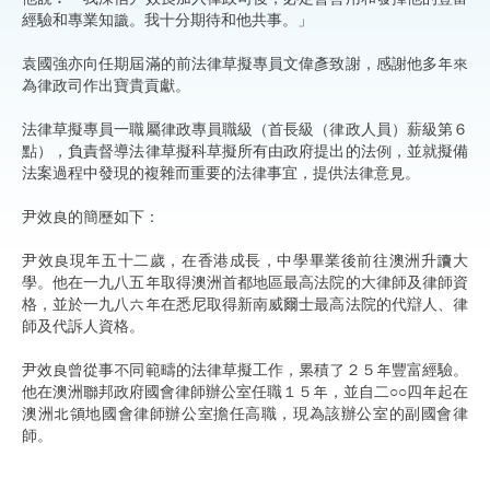
經驗和專業知識。我十分期待和他共事。」
袁國強亦向任期屆滿的前法律草擬專員文偉彥致謝，感謝他多年來
為律政司作出寶貴貢獻。
法律草擬專員一職屬律政專員職級（首長級（律政人員）薪級第６
點），負責督導法律草擬科草擬所有由政府提出的法例，並就擬備
法案過程中發現的複雜而重要的法律事宜，提供法律意見。
尹效良的簡歷如下：
尹效良現年五十二歲，在香港成長，中學畢業後前往澳洲升讀大
學。他在一九八五年取得澳洲首都地區最高法院的大律師及律師資
格，並於一九八六年在悉尼取得新南威爾士最高法院的代辯人、律
師及代訴人資格。
尹效良曾從事不同範疇的法律草擬工作，累積了２５年豐富經驗。
他在澳洲聯邦政府國會律師辦公室任職１５年，並自二○○四年起在
澳洲北領地國會律師辦公室擔任高職，現為該辦公室的副國會律
師。