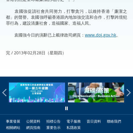
袁國強促請社會共同努力，打擊貪污，以維持香港「廉潔之
都」的聲譽。袁國強呼籲香港跟內地加強交流和合作，打擊跨境犯
罪行為，建設清廉社會，造福國家、造福人民。
袁國強今日的演辭已上載律政司網頁：
www.doj.gov.hk
。
完 / 2013年02月28日（星期四）
事業發展
公開資料
招標公告
電子服務
昔日資料
聯絡我們
相關網站
網頁指南
重要告示
私隱政策