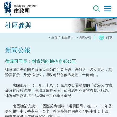
跳
至
主
內
進階搜尋
容
社區參與
主頁
社區參與
新聞公報
列印
新聞公報
律政司司長：對貪污的檢控定必公正
律政司司長袁國強資深大律師向公眾保證，任何人士涉及貪污，無
論其背景、身分和地位，律政司都會依法處理，一視同仁。
袁國強今日（二月二十八日）在廉政公署舉辦的「香港及內地
廉政建設與管理」論壇致辭時表示，政府絕對不會容忍貪污行為。
律政司對反貪污立法和檢控工作非常重視。
袁國強補充說：「國際反貪機構『透明國際』在二○一二年發
表的報告中，香港在一百七十多個受評估國家及地區中排名十四，
香港仍然是全球最廉潔的地方之一。」