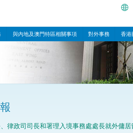
繁
简
務
與內地及澳門特區相關事項
對外事務
香港
EN
與內地的安排
國際政府機構在香
我們
處或運作
Bah
平台
香港與內地相互認可和執行民
我們
商事案件判決的安排
多邊協定
हिन्
我們
नेप
關於建立更緊密經貿關係的安
其他協定
排
ਪੰਜ
我們
目
報
Tag
與內地有關的項目及合作安排
我們的
ภาษ
與澳門特區的安排
長、律政司司長和署理入境事務處處長就外傭居
律科技
我們的