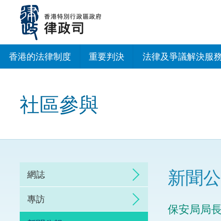
跳
至
主
內
容
香港的法律制度
重要判決
法律及爭議解決服
法治建設辦公室
社區參與
香港專業服務出海
調解
仲裁
新聞公
網誌
訴訟
專訪
保安局局
網上爭議解決及法