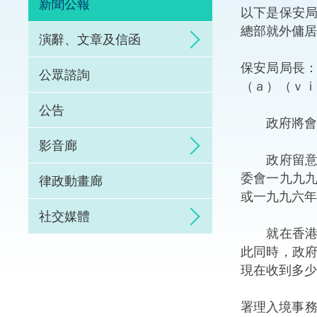
新聞公報
以下是保安
體育爭議解決先導
總部就外傭居
演辭、文章及信函
能力建設
保安局局長
公眾諮詢
（ａ）（ｖｉ
法律樞紐
公告
政府將會根
促成交易和爭議解
影音廊
政府留意到
委會一九九
律政動畫廊
或一九九六年
社交媒體
就在香港出
此同時，政
現在收到多少
署理入境事務