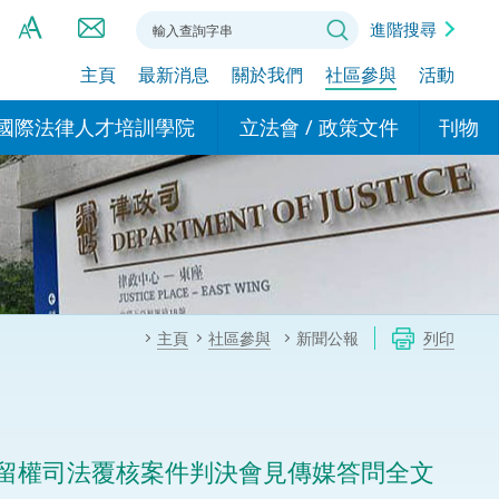
進階搜尋
主頁
最新消息
關於我們
社區參與
活動
A
A
國際法律人才培訓學院
立法會 / 政策文件
刊物
A
港設立辦事
的學院
現行政策措施
基本
asa Indonesia (印尼語)
的專家委員會
政策文件
粵港
दी (印度語)
的辦公室
特別財務委員會
香港
ाली (尼泊爾語)
主頁
社區參與
新聞公報
列印
ਾਬੀ (旁遮普語)
的培訓課程和能力建設項
民事
alog (他加祿語)
交易
年刊 2024-2025
าไทย (泰語)
留權司法覆核案件判決會見傳媒答問全文
國際
اردو (烏爾都語)
年度回顧 2024-2025