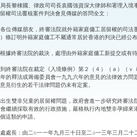
局局長黎棟國、律政司司長袁國強資深大律師和署理入境
“一帶一路”建設
計劃
Tiế
留權司法覆核案件判決會見傳媒的答問全文：
粵港澳大灣區
：各位傳媒朋友，終審法院就外籍家庭傭工居留權的司法
）條訂明外籍家庭傭工不屬通常居於香港的判決已經公
據終審法院的裁決，處理由外籍家庭傭工新提交或有待
決服務中心
終審法院在裁定《入境條例》第２（４）（ａ）（ｖｉ
九年的釋法或籌備委員會一九九六年的意見的法律效力問
意見衍生的若干法律問題仍未有定案。
生雙非兒童的居留權問題，政府會進一步研究終審法院
府會繼續採取有效的行政措施，嚴格執行內地雙非孕婦來
個這類的申請。
處處長：由二○一一年九月三十日至二○一三年三月二十