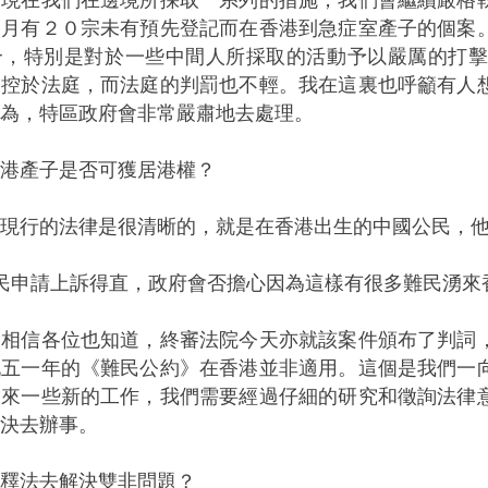
個月有２０宗未有預先登記而在香港到急症室產子的個案
合，特別是對於一些中間人所採取的活動予以嚴厲的打
提控於法庭，而法庭的判罰也不輕。我在這裏也呼籲有人
為，特區政府會非常嚴肅地去處理。
港產子是否可獲居港權？
：現行的法律是很清晰的，就是在香港出生的中國公民，
民申請上訴得直，政府會否擔心因為這樣有很多難民湧來
：相信各位也知道，終審法院今天亦就該案件頒布了判詞
九五一年的《難民公約》在香港並非適用。這個是我們一
帶來一些新的工作，我們需要經過仔細的研究和徵詢法律
決去辦事。
釋法去解決雙非問題？