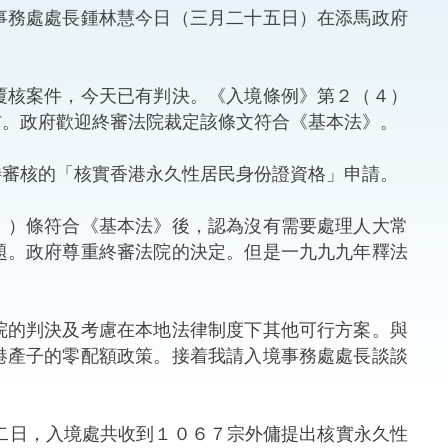
事務處處長鍾林慧今日（三月二十五日）在添馬政府
法律
ng Việt (越南語)
維護
覆核案件，今天已有判決。《入境條例》第２（４）
布。政府歡迎終審法院裁定該條文符合《基本法》。
刑事
審核的「核實香港永久性居民身份證資格」申請。
相互
）條符合《基本法》後，認為沒有需要處理人大常
一般
題。政府尊重終審法院的決定。但是一九九九年釋法
的判決及考慮在本地法律制度下其他可行方案。與
港產子的零配額政策。接着我請入境事務處處長談談
二日，入境處共收到１０６７宗外傭提出核實永久性