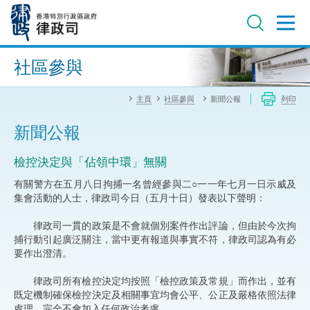
跳
至
主
內
進階搜尋
容
社區參與
主頁
社區參與
新聞公報
列印
新聞公報
檢控決定與「佔領中環」無關
有關警方在五月八日拘捕一名曾經參與二○一一年七月一日示威及
集會活動的人士，律政司今日（五月十日）發表以下聲明：
律政司一貫的政策是不會就個別案件作出評論，但由於今次拘
捕行動引起廣泛關注，當中更有報道與事實不符，律政司認為有必
要作出澄清。
律政司所有檢控決定均按照「檢控政策及常規」而作出，並有
既定機制確保檢控決定及相關事宜均會公平、公正及嚴格依照法律
處理，完全不會加入任何政治考慮。