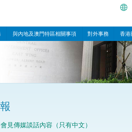
繁
简
務
與內地及澳門特區相關事項
對外事務
香港
EN
與內地的安排
國際政府機構在香
我們
處或運作
Bah
平台
香港與內地相互認可和執行民
我們
商事案件判決的安排
多邊協定
हिन्
我們
नेप
關於建立更緊密經貿關係的安
其他協定
排
ਪੰਜ
我們
目
報
Tag
與內地有關的項目及合作安排
我們的
ภาษ
與澳門特區的安排
長會見傳媒談話內容（只有中文）
律科技
我們的