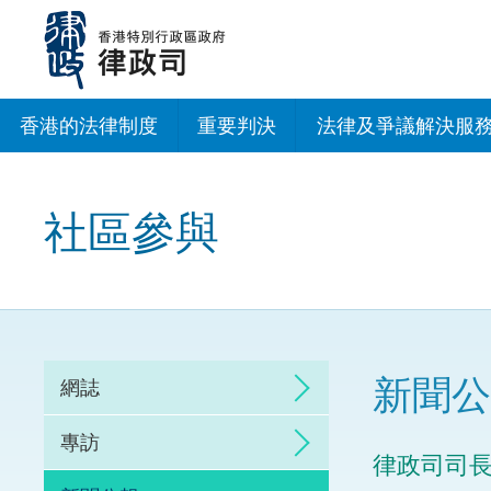
跳
至
主
內
容
香港的法律制度
重要判決
法律及爭議解決服
法治建設辦公室
社區參與
香港專業服務出海
調解
仲裁
新聞公
網誌
訴訟
專訪
律政司司
網上爭議解決及法