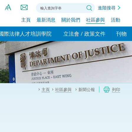
進階搜尋
主頁
最新消息
關於我們
社區參與
活動
A
A
國際法律人才培訓學院
立法會 / 政策文件
刊物
A
港設立辦事
的學院
現行政策措施
基本
asa Indonesia (印尼語)
的專家委員會
政策文件
粵港
दी (印度語)
的辦公室
特別財務委員會
香港
ाली (尼泊爾語)
主頁
社區參與
新聞公報
列印
ਾਬੀ (旁遮普語)
的培訓課程和能力建設項
民事
alog (他加祿語)
交易
年刊 2024-2025
าไทย (泰語)
國際
اردو (烏爾都語)
年度回顧 2024-2025