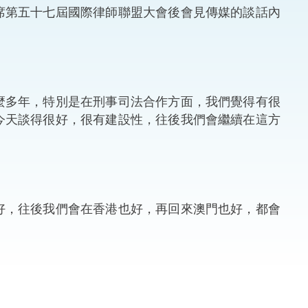
席第五十七屆國際律師聯盟大會後會見傳媒的談話內
法律
ng Việt (越南語)
維護
刑事
麼多年，特別是在刑事司法合作方面，我們覺得有很
今天談得很好，很有建設性，往後我們會繼續在這方
相互
一般
好，往後我們會在香港也好，再回來澳門也好，都會