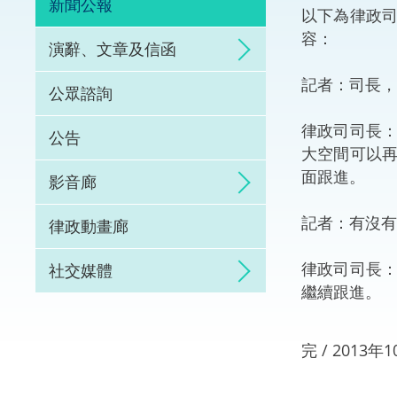
新聞公報
以下為律政
體育爭議解決先導
容：
演辭、文章及信函
能力建設
記者：司長，
公眾諮詢
法律樞紐
律政司司長
公告
大空間可以
促成交易和爭議解
面跟進。
影音廊
記者：有沒有
律政動畫廊
律政司司長
社交媒體
繼續跟進。
完 / 2013