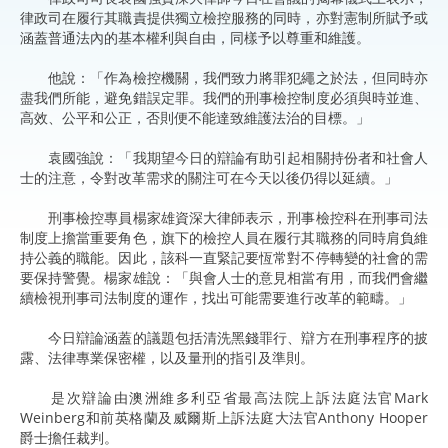
律政司在履行其職責提供獨立檢控服務的同時，亦對憲制所賦予或
涵蓋普通法內的基本權利與自由，同樣予以尊重和維護。
他說：「作為檢控機關，我們致力將罪犯繩之於法，但同時亦
盡我們所能，避免錯誤定罪。我們的刑事檢控制度必須與時並進、
高效、公平和公正，否則便不能達致維護法治的目標。」
袁國強說：「我期望今日的辯論有助引起相關持份者和社會人
士的注意，令對改革需求的關注可在今天以後仍得以延續。」
刑事檢控專員楊家雄資深大律師表示，刑事檢控科在刑事司法
制度上擔當重要角色，旗下的檢控人員在履行其職務的同時肩負維
持公義的職能。因此，該科一直緊記要恆常對不停轉變的社會的需
要保持警覺。楊家雄說：「與會人士的意見相當有用，而我們會繼
續檢視刑事司法制度的運作，找出可能需要進行改革的範疇。」
今日辯論涵蓋的議題包括清洗黑錢罪行、辯方在刑事程序的披
露、法律專業保密權，以及量刑的指引及準則。
是次辯論由澳洲維多利亞省最高法院上訴法庭法官Mark
Weinberg和前英格蘭及威爾斯上訴法庭大法官Anthony Hooper
爵士擔任裁判。