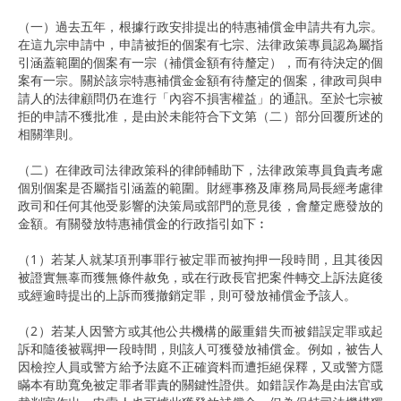
（一）過去五年，根據行政安排提出的特惠補償金申請共有九宗。
在這九宗申請中，申請被拒的個案有七宗、法律政策專員認為屬指
引涵蓋範圍的個案有一宗（補償金額有待釐定），而有待決定的個
案有一宗。關於該宗特惠補償金金額有待釐定的個案，律政司與申
請人的法律顧問仍在進行「內容不損害權益」的通訊。至於七宗被
拒的申請不獲批准，是由於未能符合下文第（二）部分回覆所述的
相關準則。
（二）在律政司法律政策科的律師輔助下，法律政策專員負責考慮
個別個案是否屬指引涵蓋的範圍。財經事務及庫務局局長經考慮律
政司和任何其他受影響的決策局或部門的意見後，會釐定應發放的
金額。有關發放特惠補償金的行政指引如下︰
（1）若某人就某項刑事罪行被定罪而被拘押一段時間，且其後因
被證實無辜而獲無條件赦免，或在行政長官把案件轉交上訴法庭後
或經逾時提出的上訴而獲撤銷定罪，則可發放補償金予該人。
（2）若某人因警方或其他公共機構的嚴重錯失而被錯誤定罪或起
訴和隨後被羈押一段時間，則該人可獲發放補償金。例如，被告人
因檢控人員或警方給予法庭不正確資料而遭拒絕保釋，又或警方隱
瞞本有助寬免被定罪者罪責的關鍵性證供。如錯誤作為是由法官或