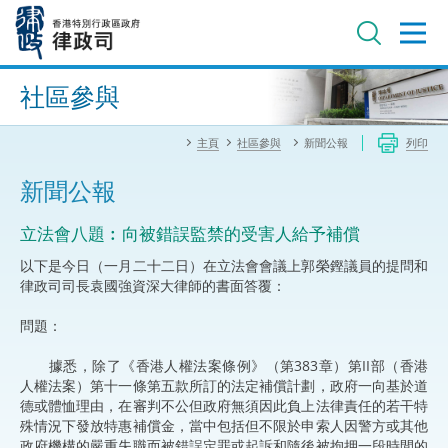
跳
至
主
內
進階搜尋
容
社區參與
主頁
社區參與
新聞公報
列印
新聞公報
立法會八題︰向被錯誤監禁的受害人給予補償
以下是今日（一月二十二日）在立法會會議上郭榮鏗議員的提問和
律政司司長袁國強資深大律師的書面答覆：
問題：
據悉，除了《香港人權法案條例》（第383章）第II部（香港
人權法案）第十一條第五款所訂的法定補償計劃，政府一向基於道
德或體恤理由，在審判不公但政府無須因此負上法律責任的若干特
殊情況下發放特惠補償金，當中包括但不限於申索人因警方或其他
政府機構的嚴重失職而被錯誤定罪或起訴和隨後被拘押一段時間的