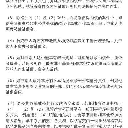
裁判官作出，申索人也可據此獲發放補償金，但為保持司法機構獨
立的觀感，就該等案件支付的補償只可按司法機構的建議而作出。
（3）除指引的（1）及（2）項外，在特別值得補償的案件中，即
使有關損失並非由公共機構的錯誤作為或不作為所引致，申索人也
可獲發放補償金。
（4）若純粹因為控方未能就某項控罪證實案中無合理疑點，則申
索人不會獲發放補償金。
（5）如對申索人是否無辜有嚴重質疑，可拒絕發放補償金，所依
論據是，若用公帑向可能有罪但基於例如純粹技術問題而獲撤銷定
罪的人作出補償，會令人反感。
（6）如申索人須對本身的不幸情況承擔全部或部分責任，例如他
蓄意隱瞞本可證明其無辜的證據，則可拒絕發放補償或按比例削減
補償金額。
（7）從公共政策或公共行政的角度來看，若把補償範圍由指引
（1）、（2）和（3）項所述情況延伸至在一般刑事程序中蒙受損
失的人（例如指引（4）項適用的人），會帶來費用和其他資源的
龐大影響。準申索人的數目會大增，以致需交由一個審裁機構或其
他特別機制調查每宗案件，以便把極可能是無辜的申索人從那些僥