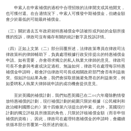
申索人在申索補償的過程中合理招致的法律開支或其他開支，
也可獲付還。在合適情況下，申索人可獲發中期補償金，但總金額
會少於最低的可能最終補償金。
（三）關於過去五年政府就特惠補償金申請被拒或判給的金額所接
獲的投訴，律政司沒有備存有關的統計數字及投訴詳情。
（四）正如上文第（二）部分回覆所述，法律政策專員在律政司法
律政策科的律師輔助下，負責處理根據行政安排提出的特惠補償金
申請。如有需要，亦會尋求獨立的私人執業大律師的意見。律政司
司長不會參與考慮或決定過程。無論如何，律政司在處理每宗特惠
補償金申請時，都會評估律政司司長或相關政府部門會否有利益衝
突。假如評估結果為會，我們會採取措施避免潛在的利益衝突，例
如委聘私人執業大律師就申請的成功機會提供意見。
至於英國的補償計劃，我們知悉英國已在二○○六年廢除酌情發
放特惠補償的計劃，現行補償計劃的範圍只限於根據《公民權利和
政治權利國際公約》第十四條第六項提出的申索。此外，英國現行
計劃的獨立評核員所擔當的角色，只限於評核補償金額（而非申領
補償的資格）。因此，律政司在處理特惠補償金的申請時，會繼續
依循本部分答覆第一段所述的做法。