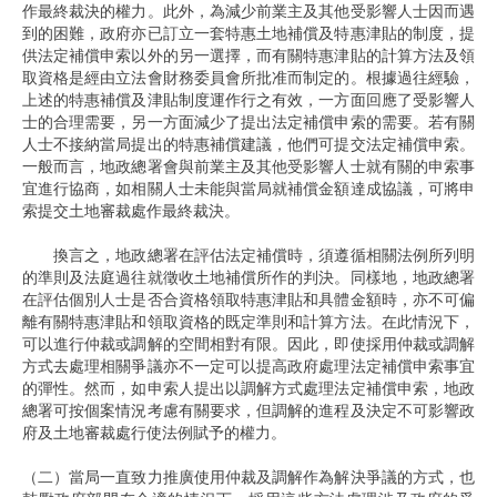
作最終裁決的權力。此外，為減少前業主及其他受影響人士因而遇
到的困難，政府亦已訂立一套特惠土地補償及特惠津貼的制度，提
供法定補償申索以外的另一選擇，而有關特惠津貼的計算方法及領
取資格是經由立法會財務委員會所批准而制定的。根據過往經驗，
上述的特惠補償及津貼制度運作行之有效，一方面回應了受影響人
士的合理需要，另一方面減少了提出法定補償申索的需要。若有關
人士不接納當局提出的特惠補償建議，他們可提交法定補償申索。
一般而言，地政總署會與前業主及其他受影響人士就有關的申索事
宜進行協商，如相關人士未能與當局就補償金額達成協議，可將申
索提交土地審裁處作最終裁決。
換言之，地政總署在評估法定補償時，須遵循相關法例所列明
的準則及法庭過往就徵收土地補償所作的判決。同樣地，地政總署
在評估個別人士是否合資格領取特惠津貼和具體金額時，亦不可偏
離有關特惠津貼和領取資格的既定準則和計算方法。在此情況下，
可以進行仲裁或調解的空間相對有限。因此，即使採用仲裁或調解
方式去處理相關爭議亦不一定可以提高政府處理法定補償申索事宜
的彈性。然而，如申索人提出以調解方式處理法定補償申索，地政
總署可按個案情況考慮有關要求，但調解的進程及決定不可影響政
府及土地審裁處行使法例賦予的權力。
（二）當局一直致力推廣使用仲裁及調解作為解決爭議的方式，也