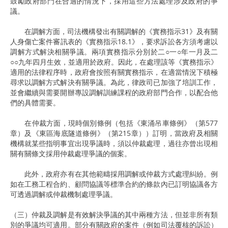
鼓勵政府部門在合適的情況下，採用這些方法處理涉及政府的爭
議。
在調解方面，司法機構發出有關調解的《實務指示31》及有關
人身傷亡案件審訊表的《實務指示18.1》，要求訴訟各方須考慮以
調解方式解決相關爭議。兩項實務指示分別於二○一○年一月及二
○○九年四月生效，並適用於政府。因此，在處理該等《實務指示》
適用的法律程序時，政府會按照有關實務指示，在適當情況下積極
尋求以調解方式解決有關爭議。為此，律政司已加強了培訓工作，
並會繼續與需要開辦專設調解訓練課程的政府部門合作，以配合他
們的具體需要。
在仲裁方面，現時個別條例（包括《東涌吊車條例》（第577
章）及《東區海底隧道條例》（第215章））訂明，當政府及相關
機構就某些指明事宜出現爭議時，須以仲裁處理，過往亦曾出現相
關有關條文採用仲裁處理爭議的個案。
此外，政府亦有在其他範疇採用調解或仲裁方式處理糾紛。例
如在工務工程合約、顧問協議等標準合約的條款內已訂明協議各方
可透過調解或仲裁機制處理爭議。
（三）仲裁及調解是有效解決爭議的其中兩種方法，但並非所有類
別的爭議均可適用。部分有關政府的案件（例如司法覆核的訴訟）