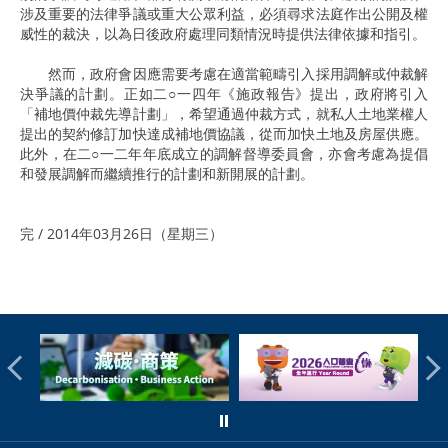
涉及重要的法律爭議或重大公眾利益，必須尋求法庭作出公開及權
威性的裁決，以為日後政府處理同類情況時提供法律依據和指引。
然而，政府會因應需要考慮在適當範疇引入採用調解或仲裁解
決爭議的計劃。正如二○一四年《施政報告》提出，政府將引入
「補地價仲裁先導計劃」，希望通過仲裁方式，就私人土地業權人
提出的契約修訂加快達成補地價協議，從而加快土地及房屋供應。
此外，在二○一二年年底成立的調解督導委員會，亦會考慮為提倡
和發展調解而繼續推行的計劃和新開展的計劃。
完 / 2014年03月26日（星期三）