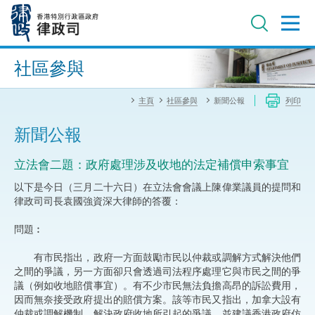
跳
至
主
內
進階搜尋
容
社區參與
主頁
社區參與
新聞公報
列印
新聞公報
立法會二題：政府處理涉及收地的法定補償申索事宜
以下是今日（三月二十六日）在立法會會議上陳偉業議員的提問和
律政司司長袁國強資深大律師的答覆：
問題︰
有市民指出，政府一方面鼓勵市民以仲裁或調解方式解決他們
之間的爭議，另一方面卻只會透過司法程序處理它與市民之間的爭
議（例如收地賠償事宜）。有不少市民無法負擔高昂的訴訟費用，
因而無奈接受政府提出的賠償方案。該等市民又指出，加拿大設有
仲裁或調解機制，解決政府收地所引起的爭議，並建議香港政府仿