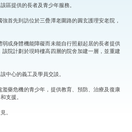
解該區提供的長者及青少年服務。
法律
ng Việt (越南語)
強首先到訪位於三疊潭老圍路的圓玄護理安老院，
維護
刑事
弱或身體機能障礙而未能自行照顧起居的長者提供
，該院計劃於現時樓高四層的院舍加建一層，並重建
相互
一般
該中心的義工及學員交談。
濫藥危機的青少年，提供教育、預防、治療及復康
務和支援。
見。