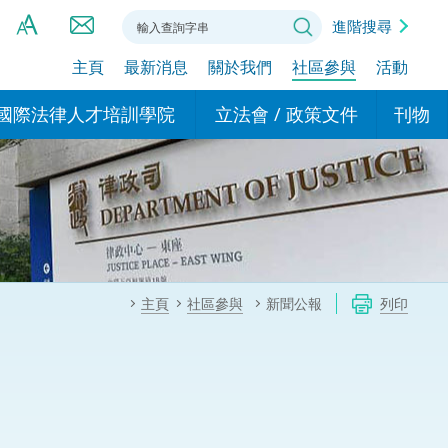
進階搜尋
主頁
最新消息
關於我們
社區參與
活動
A
A
國際法律人才培訓學院
立法會 / 政策文件
刊物
A
港設立辦事
的學院
現行政策措施
基本
asa Indonesia (印尼語)
的專家委員會
政策文件
粵港
दी (印度語)
的辦公室
特別財務委員會
香港
ाली (尼泊爾語)
主頁
社區參與
新聞公報
列印
ਾਬੀ (旁遮普語)
的培訓課程和能力建設項
民事
alog (他加祿語)
交易
年刊 2024-2025
าไทย (泰語)
國際
اردو (烏爾都語)
年度回顧 2024-2025