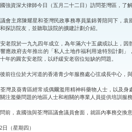
國強資深大律師今日（五月二十二日）訪問荃灣區，了
“一帶一路”建設
計劃
Tiế
會主席陳耀星和荃灣民政事務專員葉錦菁陪同下，袁國
粵港澳大灣區
和探訪院友，並聽取該院的擴建計劃介紹。
老院於一九九四年成立，為年滿六十五歲或以上，因體
為響應政府去年推出的「私人土地作福利用途特別計劃」
決服務中心
十年的圓玄安老院，以紓緩安老宿位短缺的問題。
前往位於大河道的香港青少年服務處心弦成長中心，與
灣及葵青區經常或偶爾濫用精神科藥物人士，以及身處
關注濫藥問題的地區人士和相關的專業人員提供培訓服
前，袁國強與荃灣區議會議員會面，就區內事務交換意
月22日（星期四）