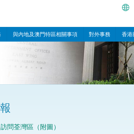
繁
简
務
與內地及澳門特區相關事項
對外事務
香港
EN
與內地的安排
國際政府機構在香
我們
處或運作
Bah
平台
香港與內地相互認可和執行民
我們
商事案件判決的安排
多邊協定
हिन्
我們
नेप
關於建立更緊密經貿關係的安
其他協定
排
ਪੰਜ
我們
目
報
Tag
與內地有關的項目及合作安排
我們的
ภาษ
與澳門特區的安排
長訪問荃灣區（附圖）
律科技
我們的