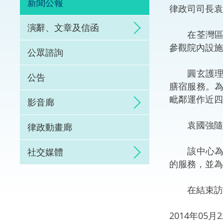
新聞公報
律政司司長袁
體育爭議解決先導
演辭、文章及信函
在荃灣區議
能力建設
參觀院內設施
公眾諮詢
法律樞紐
圓玄護理安
公告
膳宿服務。
促成交易和爭議解
毗鄰運作近四
影音廊
袁國強隨後
律政動畫廊
該中心為荃
社交媒體
的服務，並為
在結束訪問
2014年05