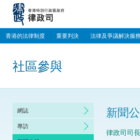
跳
至
主
內
容
香港的法律制度
重要判決
法律及爭議解決服
法治建設辦公室
社區參與
香港專業服務出海
調解
仲裁
新聞公
網誌
訴訟
專訪
律政司司
網上爭議解決及法