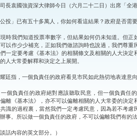
司長袁國強資深大律師今日（六月二十二日）出席「全
“一帶一路”建設
計劃
Tiế
公投」已有五十多萬人，你如何看這結果？政府是否需
粵港澳大灣區
：現時我們知道投票率數字，但結果如何仍未知道。但正
亦可以作少少補充，正如我們做諮詢時也說過，我們尊重
我們一定要考慮《基本法》的相關條文及相關的人大決定
決服務中心
的人大常委解釋和決定之上展開。
耀廷指，一個負責任的政府看見市民如此熱切地表達意
：一個負責任的政府絕對應該聽取民意，但一個負責任
能偏離《基本法》，亦不可以偏離相關的人大常委的決定
聚共識的過程裏，當然我們一定考慮民意，因為若不考慮
辦事。所以做一個負責任的政府，不可以偏離我們有的
談話內容的英文部分。）