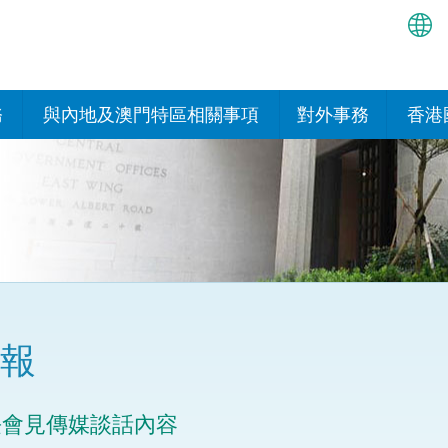
繁
简
務
與內地及澳門特區相關事項
對外事務
香港
EN
與內地的安排
國際政府機構在香
我們
處或運作
Bah
平台
香港與內地相互認可和執行民
我們
商事案件判決的安排
多邊協定
हिन्
我們
नेप
關於建立更緊密經貿關係的安
其他協定
排
ਪੰਜ
我們
目
報
Tag
與內地有關的項目及合作安排
我們的
ภาษ
與澳門特區的安排
長會見傳媒談話內容
律科技
我們的