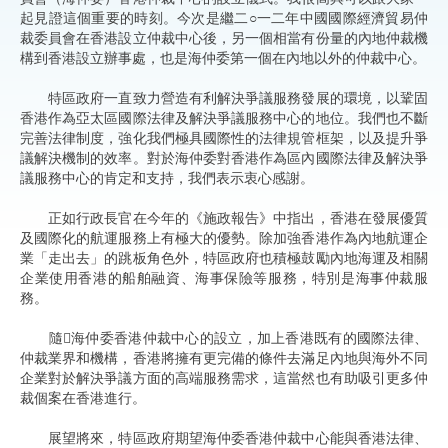
起見證這個重要的時刻。今次是繼二○一二年中國國際經濟貿易仲
裁委員會在香港設立仲裁中心後，另一個相當有份量的內地仲裁機
構到香港設立辦事處，也是海仲委第一個在內地以外的仲裁中心。
特區政府一直致力營造有利解決爭議服務發展的環境，以鞏固
香港作為亞太區國際法律及解決爭議服務中心的地位。我們也不斷
完善法律制度，強化我們極具國際性的法律規管框架，以及提升爭
議解決機制的效率。對於海仲委對香港作為區內國際法律及解決爭
議服務中心的肯定和支持，我們表示衷心感謝。
正如行政長官在今年的《施政報告》中指出，香港在發展優質
及國際化的航運服務上有極大的優勢。除加強香港作為內地航運企
業「走出去」的跳板角色外，特區政府也積極鼓勵內地海運及相關
企業使用香港的船舶融資、海事保險等服務，特別是海事仲裁服
務。
隨海仲委香港仲裁中心的設立，加上香港既有的國際法律、
仲裁業界和機構，香港將擁有更完備的條件去滿足內地與海外不同
企業對於解決爭議方面的高端服務需求，這當然也有助吸引更多仲
裁個案在香港進行。
展望將來，特區政府期望海仲委香港仲裁中心能與香港法律、