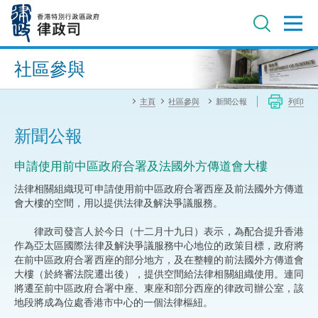
跳
至
主
內
進階搜尋
容
社區參與
主頁
社區參與
新聞公報
列印
新聞公報
申請使用前中區政府合署及法國外方傳道會大樓
法律相關組織現可申請使用前中區政府合署西座及前法國外方傳道
會大樓的空間，用以提供法律及解決爭議服務。
律政司發言人於今日（十二月十九日）表示，為配合提升香港
作為亞太區國際法律及解決爭議服務中心地位的政策目標，政府將
在前中區政府合署西座的部分地方，及在整幢的前法國外方傳道會
大樓（於終審法院遷出後），提供空間給法律相關組織使用。連同
將遷至前中區政府合署中座、東座和部分西座的律政司辦公室，該
地段將成為位處香港市中心的一個法律樞紐。