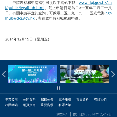
申請表格和申請指引可從以下網站下載：
www.doj.gov.hk/ch
i/public/legalhub.html
。截止申請日期為二○一五年二月二十八
日。有關申請事宜的查詢，可致電二五二九 九一一五或電郵
lega
lhub@doj.gov.hk
，與律政司特別職務組聯絡。
2014年12月19日（星期五）
事業發展
公開資料
招標公告
電子服務
昔日資料
聯絡我們
相關網站
網頁指南
重要告示
私隱政策
修訂日期 : 2014年12月19日
2020 ©