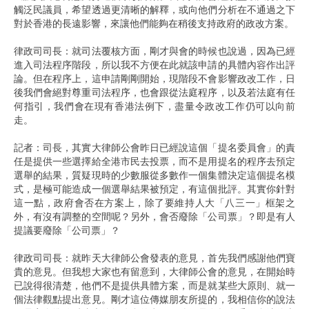
觸泛民議員，希望透過更清晰的解釋，或向他們分析在不通過之下
對於香港的長遠影響，來讓他們能夠在稍後支持政府的政改方案。
律政司司長：就司法覆核方面，剛才與會的時候也說過，因為已經
進入司法程序階段，所以我不方便在此就該申請的具體內容作出評
論。但在程序上，這申請剛剛開始，現階段不會影響政改工作，日
後我們會絕對尊重司法程序，也會跟從法庭程序，以及若法庭有任
何指引，我們會在現有香港法例下，盡量令政改工作仍可以向前
走。
記者：司長，其實大律師公會昨日已經說這個「提名委員會」的責
任是提供一些選擇給全港市民去投票，而不是用提名的程序去預定
選舉的結果，質疑現時的少數服從多數作一個集體決定這個提名模
式，是極可能造成一個選舉結果被預定，有這個批評。其實你針對
這一點，政府會否在方案上，除了要維持人大「八三一」框架之
外，有沒有調整的空間呢？另外，會否廢除「公司票」？即是有人
提議要廢除「公司票」？
律政司司長：就昨天大律師公會發表的意見，首先我們感謝他們寶
貴的意見。但我想大家也有留意到，大律師公會的意見，在開始時
已說得很清楚，他們不是提供具體方案，而是就某些大原則、就一
個法律觀點提出意見。剛才這位傳媒朋友所提的，我相信你的說法