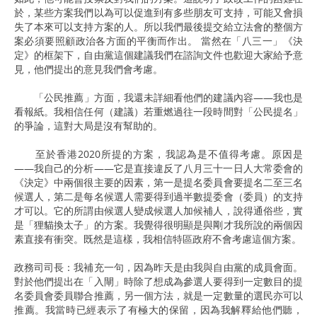
於，某些方案我們以為可以促進到有多些朋友可支持，可能又會損
失了本來可以支持方案的人。所以我們最後提交給立法會的整個方
案必須要照顧政治各方面的平衡而作出。 當然在「八三一」《決
定》的框架下，自由黨這個建議我們在諮詢文件也歡迎大家給予意
見，他們提出的意見我們會考慮。
「公民推薦」方面，我還未詳細看他們的建議內容——我也是
看報紙。我相信任何（建議）若重燃過往一段時間對「公民提名」
的爭論，這對大局是沒有幫助的。
至於香港2020所提的方案，我認為是不值得考慮。原因是
——我自己的分析——它是直接違反了八月三十一日人大常委會的
《決定》中兩個很主要的因素，第一是提名委員會要提名二至三名
候選人，第二是每名候選人需要得到過半數提委會（委員）的支持
才可以。它的所謂由候選人變成候選人加候補人，說得通俗些，實
是「狸貓換太子」的方案。我覺得很明顯是與剛才我所說的兩個因
素直接有衝突。既然是這樣，我相信特區政府不會考慮這個方案。
政務司司長：我補充一句，因為昨天是由我與自由黨的成員會面。
對於他們提出在「入閘」時除了想成為參選人要得到一定數目的提
名委員會委員聯合推薦，另一個方法，就是一定數量的選民亦可以
推薦。我當時已經表示了有極大的保留，因為我解釋給他們聽，