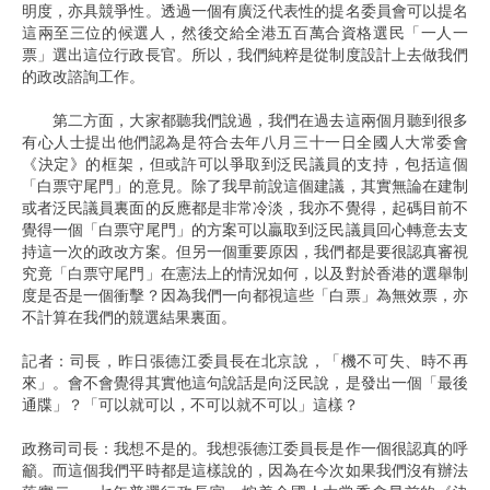
明度，亦具競爭性。透過一個有廣泛代表性的提名委員會可以提名
這兩至三位的候選人，然後交給全港五百萬合資格選民「一人一
票」選出這位行政長官。所以，我們純粹是從制度設計上去做我們
的政改諮詢工作。
第二方面，大家都聽我們說過，我們在過去這兩個月聽到很多
有心人士提出他們認為是符合去年八月三十一日全國人大常委會
《決定》的框架，但或許可以爭取到泛民議員的支持，包括這個
「白票守尾門」的意見。除了我早前說這個建議，其實無論在建制
或者泛民議員裏面的反應都是非常冷淡，我亦不覺得，起碼目前不
覺得一個「白票守尾門」的方案可以贏取到泛民議員回心轉意去支
持這一次的政改方案。但另一個重要原因，我們都是要很認真審視
究竟「白票守尾門」在憲法上的情況如何，以及對於香港的選舉制
度是否是一個衝擊？因為我們一向都視這些「白票」為無效票，亦
不計算在我們的競選結果裏面。
記者：司長，昨日張德江委員長在北京說，「機不可失、時不再
來」。會不會覺得其實他這句說話是向泛民說，是發出一個「最後
通牒」？「可以就可以，不可以就不可以」這樣？
政務司司長：我想不是的。我想張德江委員長是作一個很認真的呼
籲。而這個我們平時都是這樣說的，因為在今次如果我們沒有辦法