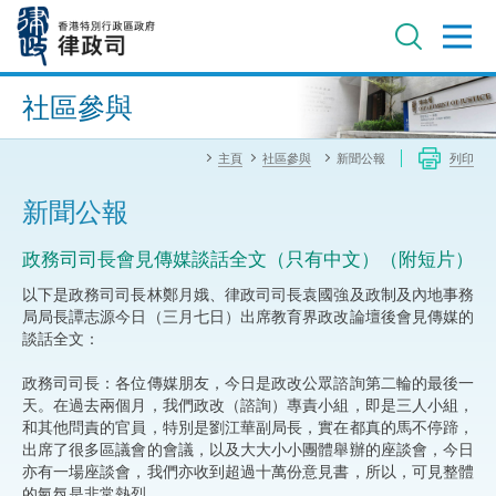
跳
至
主
內
進階搜尋
容
社區參與
主頁
社區參與
新聞公報
列印
新聞公報
政務司司長會見傳媒談話全文（只有中文）（附短片）
以下是政務司司長林鄭月娥、律政司司長袁國強及政制及內地事務
局局長譚志源今日（三月七日）出席教育界政改論壇後會見傳媒的
談話全文：
政務司司長：各位傳媒朋友，今日是政改公眾諮詢第二輪的最後一
天。在過去兩個月，我們政改（諮詢）專責小組，即是三人小組，
和其他問責的官員，特別是劉江華副局長，實在都真的馬不停蹄，
出席了很多區議會的會議，以及大大小小團體舉辦的座談會，今日
亦有一場座談會，我們亦收到超過十萬份意見書，所以，可見整體
的氣氛是非常熱烈。