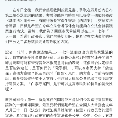
在今日之後，我們會整理收到的意見書，爭取在四月份內公布
第二輪公眾諮詢的結果。亦希望能夠同時間可以提交一個如何修改
《基本法》附件一，有關行政長官產生辦法（的議案），交給立法
會審議，目標是希望在今年立法會暑假休會前能夠在立法會就着議
案進行表決。當然，我們為了回應市民希望可以在二○一七年「一
人一票」普選行政長官，我們的熱切期盼，是希望在立法會能夠得
到三分之二多數議員去通過政改的方案。
記者：想問，你也說過如果二○一七年這個政改方案能夠通過的
話，特首的認受性會提高很多。這個是否牽涉到特首的連任問題？
即是現時可能有些聲音並不很滿意特首的表現，這個可否決定特首
是否能夠連任，是否你們的「殺手鐧」，可以令市民支持「袋住
先」這個方案呢？以及再想問「白票守尾門」的方案，早前有提到
說，很多聲音覺得並不太支持，但昨日大律師公會也出了聲明說支
持這個方案。「白票守尾門」是否可以提高市民對於特首的認受性
呢？
政務司司長：第一，就是連任的問題並不是我們今次進行這個政改
諮詢的一個考慮因素。最重要我們都是希望在全國人大常委會去年
八月三十一日《決定》的框架裏具體落實（普選）行政長官的選舉
辦法。希望做到行政長官的產生辦法都是公平、公開、公正，有透