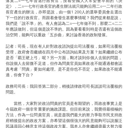
落實二○一七年普選行政長官，按着全國人大常委會早前的《決
定》，二○一七年行政長官的產生辦法就只能夠沿用二○一二年行政
長官產生的辦法，亦即是說，由一個1 200人的選舉委員會去選出
下一任的行政長官。而跟着會發生甚麼事情呢？我們從來都是說，
我們是「說不準」的。有人會認為二○一七年做不到，那麼二○二二
年應該做到，但這個是說不準的。因為要看看到時是否還有這個政
治空間，能夠可以重啟「五步曲」來討論香港的政制發展。
記者：司長，現在有人針對政改諮詢提出司法覆核，如果司法覆核
受理，政府會否繼續在四月中公布諮詢結果及方案？如果繼續公布
是否「覇王硬上弓」呢？另一方面，剛才談到你個人去留的問題，
你說個人去留微不足道，但作為問責官員如果政改不能通過都會認
真考慮「問責」要如何處理。是不是你也不否定，如果政改不能通
過，你會下台？
政務司司長：我回答第二部分，稍後請律政司司長談談司法覆核的
問題。
當然，大家對於政治問責的官員是有期望的，而政改事實上是
今屆政府一個非常重要的施政課題。但目前來說，我覺得最積極的
方法，作為一位問責官員，就是盡我們最大的努力爭取市民支持政
府稍後提出的政改方案，亦希望這個很強大的民意能夠可以說服泛
民議員回心轉意支持這個政改方案。我本人亦會繼續盡最大努力接