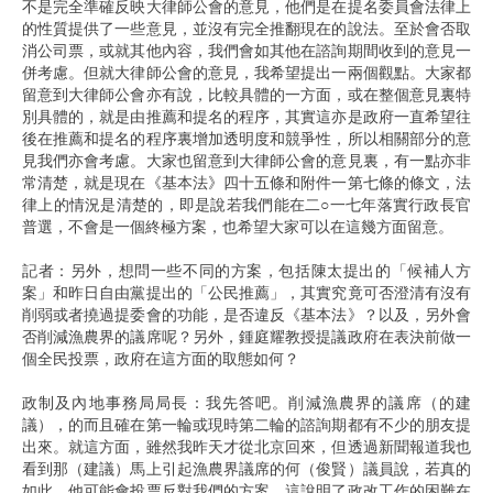
不是完全準確反映大律師公會的意見，他們是在提名委員會法律上
的性質提供了一些意見，並沒有完全推翻現在的說法。至於會否取
消公司票，或就其他內容，我們會如其他在諮詢期間收到的意見一
併考慮。但就大律師公會的意見，我希望提出一兩個觀點。大家都
留意到大律師公會亦有說，比較具體的一方面，或在整個意見裏特
別具體的，就是由推薦和提名的程序，其實這亦是政府一直希望往
後在推薦和提名的程序裏增加透明度和競爭性，所以相關部分的意
見我們亦會考慮。大家也留意到大律師公會的意見裏，有一點亦非
常清楚，就是現在《基本法》四十五條和附件一第七條的條文，法
律上的情況是清楚的，即是說若我們能在二○一七年落實行政長官
普選，不會是一個終極方案，也希望大家可以在這幾方面留意。
記者：另外，想問一些不同的方案，包括陳太提出的「候補人方
案」和昨日自由黨提出的「公民推薦」，其實究竟可否澄清有沒有
削弱或者撓過提委會的功能，是否違反《基本法》？以及，另外會
否削減漁農界的議席呢？另外，鍾庭耀教授提議政府在表決前做一
個全民投票，政府在這方面的取態如何？
政制及內地事務局局長：我先答吧。削減漁農界的議席（的建
議），的而且確在第一輪或現時第二輪的諮詢期都有不少的朋友提
出來。就這方面，雖然我昨天才從北京回來，但透過新聞報道我也
看到那（建議）馬上引起漁農界議席的何（俊賢）議員說，若真的
如此，他可能會投票反對我們的方案。這說明了政改工作的困難在