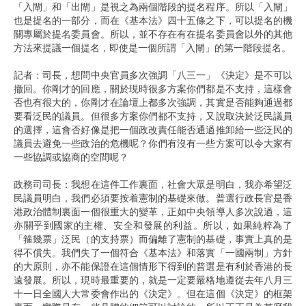
「入閘」和「出閘」是視之為兩個階段的提名程序。所以「入閘」
也是提名的一部分，而在《基本法》四十五條之下，可以提名的機
關專屬於提名委員會。所以，並不存在有在提名委員會以外的其他
方法來提議一個提名，即使是一個所謂「入閘」的第一階段提名。
記者：司長，想問中央官員多次強調「八三一」《決定》是不可以
撤回。你剛才的回應，關於現時很多方案你們都是不支持，這樣會
否也有很大的，你剛才在論壇上都多次強調，其實是否能夠通過都
要看泛民的議員。但很多方案你們都不支持，又說取決於泛民議員
的選擇，這會否好像是把一個政改責任能否通過推卸給一些泛民的
議員去避免一些政治的危機呢？你們有沒有一些方案可以令大家有
一些協調或協商的空間呢？
政務司司長：我想在這件工作裏面，社會大眾是明白，我亦希望泛
民議員明白，我們必須要按着憲制的基礎來做。普選行政長官是香
港政治體制裏面一個很重大的變革，正如中央領導人多次說過，這
亦關乎到國家的主權、安全和發展的利益。所以，如果純粹為了
「箍幾票」泛民（的支持票）而偏離了憲制的基礎，事實上真的是
得不償失。我們失了一個符合《基本法》和落實「一國兩制」方針
的大原則，亦不能保證在這個情形下得到的普選是有利於香港的長
遠發展。所以，現時最重要的，就是一定要嚴格地遵從去年八月三
十一日全國人大常委會作出的《決定》。但在這個《決定》的框架