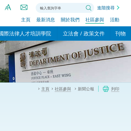
進階搜尋
主頁
最新消息
關於我們
社區參與
活動
A
A
國際法律人才培訓學院
立法會 / 政策文件
刊物
A
港設立辦事
的學院
現行政策措施
基本
asa Indonesia (印尼語)
的專家委員會
政策文件
粵港
दी (印度語)
的辦公室
特別財務委員會
香港
ाली (尼泊爾語)
主頁
社區參與
新聞公報
列印
ਾਬੀ (旁遮普語)
的培訓課程和能力建設項
民事
alog (他加祿語)
交易
年刊 2024-2025
าไทย (泰語)
國際
اردو (烏爾都語)
年度回顧 2024-2025