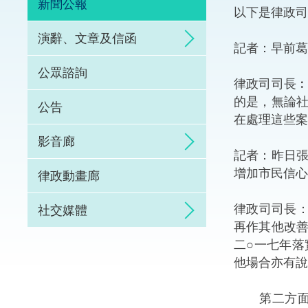
新聞公報
以下是律政司
體育爭議解決先導
演辭、文章及信函
記者：早前葛
能力建設
公眾諮詢
律政司司長
法律樞紐
的是，無論
公告
在處理這些案
促成交易和爭議解
影音廊
記者：昨日
增加市民信心
律政動畫廊
律政司司長
社交媒體
再作其他改
二○一七年
他場合亦有說
第二方面，