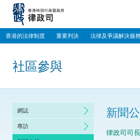
跳
至
主
內
容
香港的法律制度
重要判決
法律及爭議解決服
法治建設辦公室
社區參與
香港專業服務出海
調解
仲裁
新聞公
網誌
訴訟
專訪
律政司司
網上爭議解決及法