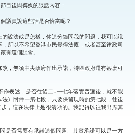
台節目後與傳媒的談話內容：
法律
ng Việt (越南語)
一個議員說這些話是否恰當呢？
維護
士的說法或是怎樣，你這分鐘問我的問題，我可以說
刑事
事，所以不希望香港市民覺得法庭，或者甚至律政司
大家有這個誤會。
相互
修改，無須中央政府作出承諾，特區政府還有甚麼可
一般
不作表述，是否往後二○一七年落實普選後，就不能
本法》附件一第七段，只要保留現時的第七段，往後
三步，這在法律上是很清晰的。我記得以往我出席其
問是否需要有承諾這個問題。其實承諾可以是一方