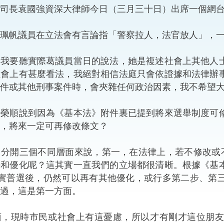
司長袁國強資深大律師今日（三月三十日）出席一個網
“一帶一路”建設
計劃
Tiế
珮帆議員在立法會有言論指「警察拉人，法官放人」，
粵港澳大灣區
︰我要聽實際葛議員當日的說法，她是複述社會上其他人
社會上有甚麼看法，我絕對相信法庭只會依證據和法律辦
件或其他刑事案件時，會夾雜任何政治因素，我不希望
決服務中心
張榮順說到因為《基本法》附件裏已提到將來選舉制度可
，將來一定可再修改條文？
：分開三個不同層面來說，第一，在法律上，若不修改或
善和優化呢？這其實一直我們的立場都很清晰。根據《基
落實普選後，仍然可以再有其他優化，或行多第二步、第
過，這是第一方面。
現時市民或社會上有這憂慮，所以才有剛才這位朋友