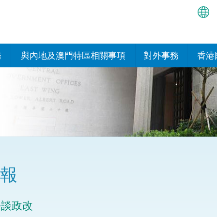
繁
简
務
與內地及澳門特區相關事項
對外事務
香港
EN
與內地的安排
國際政府機構在香
我們
處或運作
Bah
平台
香港與內地相互認可和執行民
我們
商事案件判決的安排
多邊協定
हिन्
我們
नेप
關於建立更緊密經貿關係的安
其他協定
排
ਪੰਜ
我們
目
報
Tag
與內地有關的項目及合作安排
我們的
ภาษ
與澳門特區的安排
長談政改
律科技
我們的