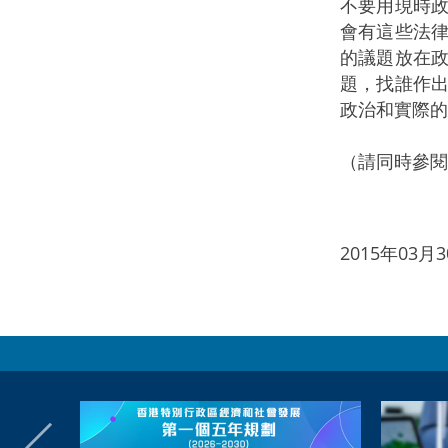
不要用現時
會有這些法
的議題放在
題，找誰作
政治和實際的
（請同時參閱
2015年03