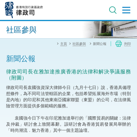
跳
至
主
內
進階搜尋
容
社區參與
主頁
社區參與
新聞公報
列印
新聞公報
律政司司長在雅加達推廣香港的法律和解決爭議服務
（附圖）
律政司司長袁國強資深大律師今日（九月十七日）說，香港具備理
想條件，為不同司法管轄區的企業，包括希望拓展海外市場（特別
是內地）的印尼和其他東南亞國家聯盟（東盟）的公司，在法律風
險管理方面提供多個範疇的服務。
袁國強今日下午在印尼雅加達舉行的「國際貿易的關鍵：法律
及仲裁」研討會上致開幕辭。該研討會為香港貿易發展局舉辦的
「時尚潮流．魅力香港」其中一個主題論壇。