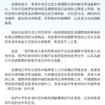
袁國強表示，香港作為亞太區主要國際法律和解決爭議服務中
心，可在印尼經濟快速增長及國際貿易日益增加之際派上用場。他
特別指出鞏固香港的獨特地位的五個特點，分別是法治、獨特的內
地優勢、健全的法律制度、世界級的仲裁機構，以及多元化的調解
服務。
他表示如果印尼公司想尋求一個基礎穩固及與國際律師事務所
有廣泛聯繫的理想法律樞紐，為從事跨境或國際商貿的公司以全面
和具成本效益方式提供法律服務，香港是不二之選。
他說：「我們歡迎大家利用香港的平台拓展國際市場和進入內
地市場。我們亦期待與印尼攜手促進更緊密的經濟合作，以及為建
立可持續繁榮的東盟市場共同作出貢獻。」
袁國強正率領法律及仲裁專業人士代表團訪問雅加達，推廣香
港的法律和解決爭議服務。代表團成員包括香港律師會、香港大律
師公會、國際商會國際仲裁院秘書局亞洲事務辦公室、中國國際經
濟貿易仲裁委員會香港仲裁中心、香港仲裁司學會和特許仲裁學會
（東亞分會）的代表。
他們今早與多個印尼仲裁和調解機構的代表會面，以加強香港
與印尼的合作和交流。