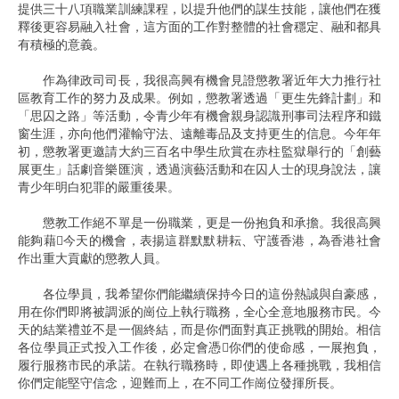
提供三十八項職業訓練課程，以提升他們的謀生技能，讓他們在獲
釋後更容易融入社會，這方面的工作對整體的社會穩定、融和都具
有積極的意義。
作為律政司司長，我很高興有機會見證懲教署近年大力推行社
區教育工作的努力及成果。例如，懲教署透過「更生先鋒計劃」和
「思囚之路」等活動，令青少年有機會親身認識刑事司法程序和鐵
窗生涯，亦向他們灌輸守法、遠離毒品及支持更生的信息。今年年
初，懲教署更邀請大約三百名中學生欣賞在赤柱監獄舉行的「創藝
展更生」話劇音樂匯演，透過演藝活動和在囚人士的現身說法，讓
青少年明白犯罪的嚴重後果。
懲教工作絕不單是一份職業，更是一份抱負和承擔。我很高興
能夠藉今天的機會，表揚這群默默耕耘、守護香港，為香港社會
作出重大貢獻的懲教人員。
各位學員，我希望你們能繼續保持今日的這份熱誠與自豪感，
用在你們即將被調派的崗位上執行職務，全心全意地服務市民。今
天的結業禮並不是一個終結，而是你們面對真正挑戰的開始。相信
各位學員正式投入工作後，必定會憑你們的使命感，一展抱負，
履行服務市民的承諾。在執行職務時，即使遇上各種挑戰，我相信
你們定能堅守信念，迎難而上，在不同工作崗位發揮所長。