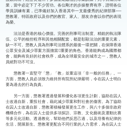
業，當中必定下了不少苦功。各位剛才的步操整齊有序，證明各位
學員訓練有素，已準備好加入香港其中一支最優秀的紀律部隊──
懲教署。特區政府以及你們的教官、家人、朋友亦會以你們的表現
為榮。
法治是香港的核心價值。完善的刑事司法制度、精銳的執法隊
伍、公平的檢控程序和其他相關配套，都是彰顯法治的重要元素，
缺一不可。懲教人員為刑事司法體系的最後一環把關，在保障香港
公眾安全及減少罪案方面擔當重要的角色。香港能夠成為國際都
會，能夠有良好的社會秩序，成為全球最安全的城市之一，懲教人
員絕對功不可沒。
懲教署一直堅守「懲」「教」並重這項「非一般的任務」。一
方面，懲教人員必須致力維持所有院所紀律嚴明，令在囚人士明白
要為過去的行為負責。
另一方面，懲教署透過發展和優化各項更生計劃，協助在囚人
士改過自新，重投社會，藉此減少罪案和對社會的傷害。為了協助
在囚人士改過自新，懲教署積極發展更生工作，與八十多個非政府
機構合作，為在囚人士提供多項探訪、宗教、文化藝術及運動比賽
等多元化活動。透過教化，幫助他們反思己過，以及培養有紀律的
生活，開展新生。懲教署更配合不同行業的人力需求，為在囚人士