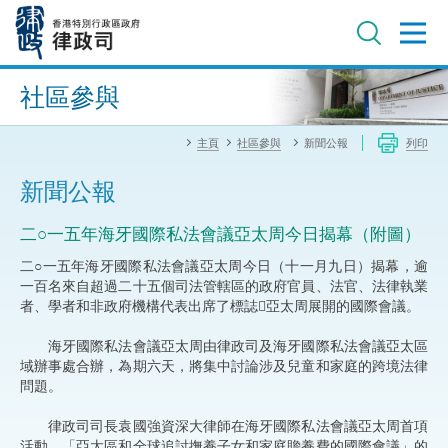
跳
至
主
內
進階搜尋
容
社區參與
主頁
社區參與
新聞公報
列印
新聞公報
二○一五年海牙國際私法會議亞太周今日揭幕（附圖）
二○一五年海牙國際私法會議亞太周今日（十一月九日）揭幕，逾
一百名來自超過二十五個司法管轄區的政府官員、法官、法律執業
者、學者和非政府機構代表出席了標誌亞太周展開的國際會議。
海牙國際私法會議亞太周由律政司及海牙國際私法會議亞太區
域辦事處合辦，為期六天，將集中討論涉及兒童和家庭的跨境法律
問題。
律政司司長袁國強資深大律師在海牙國際私法會議亞太周首項
活動，「亞太區和全球追討撫養子女和家庭贍養費的國際會議」的