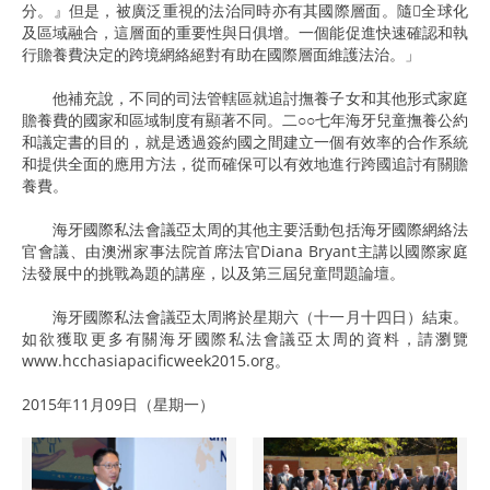
分。』但是，被廣泛重視的法治同時亦有其國際層面。隨全球化
及區域融合，這層面的重要性與日俱增。一個能促進快速確認和執
行贍養費決定的跨境網絡絕對有助在國際層面維護法治。」
他補充說，不同的司法管轄區就追討撫養子女和其他形式家庭
贍養費的國家和區域制度有顯著不同。二○○七年海牙兒童撫養公約
和議定書的目的，就是透過簽約國之間建立一個有效率的合作系統
和提供全面的應用方法，從而確保可以有效地進行跨國追討有關贍
養費。
海牙國際私法會議亞太周的其他主要活動包括海牙國際網絡法
官會議、由澳洲家事法院首席法官Diana Bryant主講以國際家庭
法發展中的挑戰為題的講座，以及第三屆兒童問題論壇。
海牙國際私法會議亞太周將於星期六（十一月十四日）結束。
如欲獲取更多有關海牙國際私法會議亞太周的資料，請瀏覽
www.hcchasiapacificweek2015.org。
2015年11月09日（星期一）