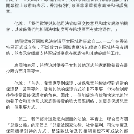
開幕禮上致辭時表示，香港特別行政區非常重視家庭法和保護兒
童。
他說：「我們歡迎與其他司法管轄區交換意見和建立網絡的機
會，以確保我們的相關法律制度可在跨境層面有效地運作。」
他讚揚海牙國際私法會議亞太區域辦事處自二○一二年在香港
特區正式成立後，不斷致力在國際家庭法範疇建立區域持份者網
絡，並表示會繼續支持區域辦事處在家庭法和其他範疇的工作。
袁國強表示，跨境追討供養子女和其他形式的家庭贍養費在最
少兩方面具重要性。
他說：「首先，兒童應受到保護，確保兒童的權益得到適當的
保護是非常重要的。雖然其他的保護方式並非不重要，但法律制度
往往擔當最終保護者的角色。因此，一個能促進有效和快速地追討
撫養子女和其他形式家庭贍養費的強大國際網絡，無疑是保護兒童
的一個重要方式。」
「第二，我們經常談及境內層面的法治。事實上，聯合國有關
『兒童公義』的宗旨是『兒童被國家法律、社會福利、司法制度及
保障機構對待的方式，是達致法治及其相關目標不可或缺的部