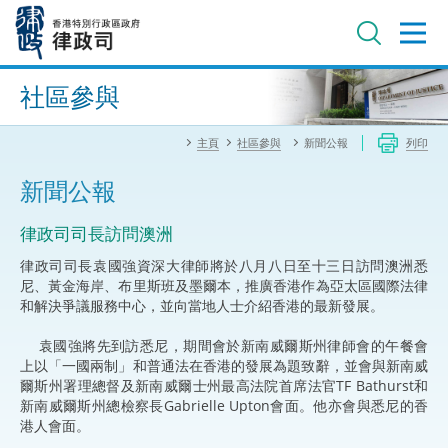
跳
至
主
內
進階搜尋
容
社區參與
主頁
社區參與
新聞公報
列印
新聞公報
律政司司長訪問澳洲
律政司司長袁國強資深大律師將於八月八日至十三日訪問澳洲悉
尼、黃金海岸、布里斯班及墨爾本，推廣香港作為亞太區國際法律
和解決爭議服務中心，並向當地人士介紹香港的最新發展。
袁國強將先到訪悉尼，期間會於新南威爾斯州律師會的午餐會
上以「一國兩制」和普通法在香港的發展為題致辭，並會與新南威
爾斯州署理總督及新南威爾士州最高法院首席法官TF Bathurst和
新南威爾斯州總檢察長Gabrielle Upton會面。他亦會與悉尼的香
港人會面。