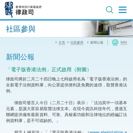
跳
至
主
內
進階搜尋
容
社區參與
主頁
社區參與
新聞公報
列印
新聞公報
「電子版香港法例」正式啟用（附圖）
律政司將於二月二十四日晚上七時啟用名為「電子版香港法例」的
全新電子法例資料庫，向公眾提供便利及免費的途徑，取覽香港法
例。
律政司發言人今日（二月二十日）表示：「法治其中一項基本
元素，是讓大眾容易取覽法律文本。在現今資訊科技年代，透過互
聯網提供備有最新資料、可靠、具檢索功能和法律地位的經編訂法
例資料庫，是不可或缺的。」
發言人補充說：「『電子版香港法例』（
www.elegislation.g