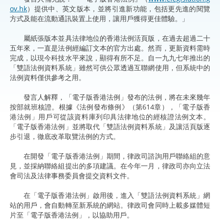
ov.hk
）提供中、英文版本，並將引進新功能，包括更先進的閱覽
方式及能在流動通訊裝置上使用，讓用戶獲得更佳體驗。」
屬紙張版本並具法律地位的香港法例活頁版，在過去超過二十
五年來，一直是法例經編訂文本的官方出處。然而，更新資料需時
完成，以現今科技水平來說，顯得有所不足。自一九九七年推出的
「雙語法例資料系統」雖然可供公眾透過互聯網使用，但系統中的
法例資料僅供參考之用。
發言人解釋，「電子版香港法例」發布的法例，將在未來幾年
按部就班核證。根據《法例發布條例》（第614章），「電子版香
港法例」用戶可從該資料庫列印具法律地位的經核證法例文本。
「電子版香港法例」並將取代「雙語法例資料系統」及讓活頁版逐
步引退，徹底改革取覽法例的方式。
在開發「電子版香港法例」期間，律政司諮詢用戶聯絡組的意
見，並採納聯絡組提出的多項建議。在今年一月，律政司亦向立法
會司法及法律事務委員會提交資料文件。
在「電子版香港法例」啟用後，進入「雙語法例資料系統」網
站的用戶，會自動轉至新系統的網站。律政司會同時上載多媒體短
片至「電子版香港法例」，以協助用戶。