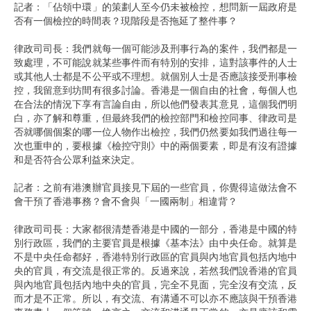
記者：「佔領中環」的策劃人至今仍未被檢控，想問新一屆政府是
否有一個檢控的時間表？現階段是否拖延了整件事？
律政司司長：我們就每一個可能涉及刑事行為的案件，我們都是一
致處理，不可能說就某些事件而有特別的安排，這對該事件的人士
或其他人士都是不公平或不理想。就個別人士是否應該接受刑事檢
控，我留意到坊間有很多討論。香港是一個自由的社會，每個人也
在合法的情況下享有言論自由，所以他們發表其意見，這個我們明
白，亦了解和尊重，但最終我們的檢控部門和檢控同事、律政司是
否就哪個個案的哪一位人物作出檢控，我們仍然要如我們過往每一
次也重申的，要根據《檢控守則》中的兩個要素，即是有沒有證據
和是否符合公眾利益來決定。
記者：之前有港澳辦官員接見下屆的一些官員，你覺得這做法會不
會干預了香港事務？會不會與「一國兩制」相違背？
律政司司長：大家都很清楚香港是中國的一部分，香港是中國的特
別行政區，我們的主要官員是根據《基本法》由中央任命。就算是
不是中央任命都好，香港特別行政區的官員與內地官員包括內地中
央的官員，有交流是很正常的。反過來說，若然我們說香港的官員
與內地官員包括內地中央的官員，完全不見面，完全沒有交流，反
而才是不正常。所以，有交流、有溝通不可以亦不應該與干預香港