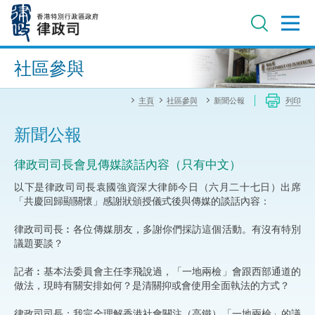
跳
至
主
內
進階搜尋
容
社區參與
主頁
社區參與
新聞公報
列印
新聞公報
律政司司長會見傳媒談話內容（只有中文）
以下是律政司司長袁國強資深大律師今日（六月二十七日）出席
「共慶回歸顯關懷」感謝狀頒授儀式後與傳媒的談話內容：
律政司司長︰各位傳媒朋友，多謝你們採訪這個活動。有沒有特別
議題要談？
記者︰基本法委員會主任李飛說過，「一地兩檢」會跟西部通道的
做法，現時有關安排如何？是清關抑或會使用全面執法的方式？
律政司司長：我完全理解香港社會關注（高鐵）「一地兩檢」的議