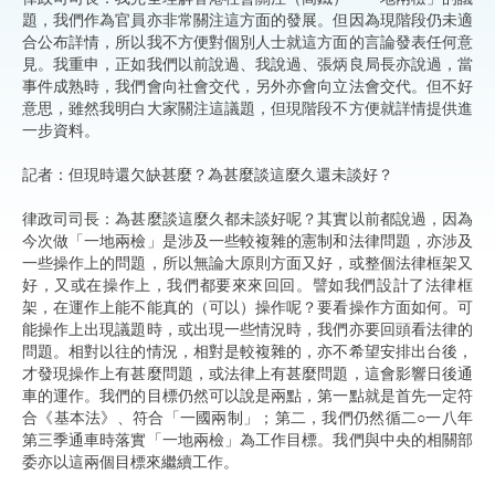
題，我們作為官員亦非常關注這方面的發展。但因為現階段仍未適
合公布詳情，所以我不方便對個別人士就這方面的言論發表任何意
見。我重申，正如我們以前說過、我說過、張炳良局長亦說過，當
事件成熟時，我們會向社會交代，另外亦會向立法會交代。但不好
意思，雖然我明白大家關注這議題，但現階段不方便就詳情提供進
一步資料。
記者：但現時還欠缺甚麼？為甚麼談這麼久還未談好？
律政司司長：為甚麼談這麼久都未談好呢？其實以前都說過，因為
今次做「一地兩檢」是涉及一些較複雜的憲制和法律問題，亦涉及
一些操作上的問題，所以無論大原則方面又好，或整個法律框架又
好，又或在操作上，我們都要來來回回。譬如我們設計了法律框
架，在運作上能不能真的（可以）操作呢？要看操作方面如何。可
能操作上出現議題時，或出現一些情況時，我們亦要回頭看法律的
問題。相對以往的情況，相對是較複雜的，亦不希望安排出台後，
才發現操作上有甚麼問題，或法律上有甚麼問題，這會影響日後通
車的運作。我們的目標仍然可以說是兩點，第一點就是首先一定符
合《基本法》、符合「一國兩制」；第二，我們仍然循二○一八年
第三季通車時落實「一地兩檢」為工作目標。我們與中央的相關部
委亦以這兩個目標來繼續工作。