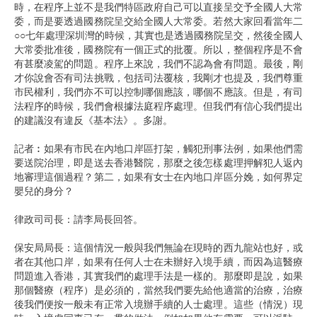
時，在程序上並不是我們特區政府自己可以直接呈交予全國人大常
委，而是要透過國務院呈交給全國人大常委。若然大家回看當年二
○○七年處理深圳灣的時候，其實也是透過國務院呈交，然後全國人
大常委批准後，國務院有一個正式的批覆。所以，整個程序是不會
有甚麼凌駕的問題。程序上來說，我們不認為會有問題。最後，剛
才你說會否有司法挑戰，包括司法覆核，我剛才也提及，我們尊重
市民權利，我們亦不可以控制哪個應該，哪個不應該。但是，有司
法程序的時候，我們會根據法庭程序處理。但我們有信心我們提出
的建議沒有違反《基本法》。多謝。
記者︰如果有市民在內地口岸區打架，觸犯刑事法例，如果他們需
要送院治理，即是送去香港醫院，那麼之後怎樣處理押解犯人返內
地審理這個過程？第二，如果有女士在內地口岸區分娩，如何界定
嬰兒的身分？
律政司司長：請李局長回答。
保安局局長：這個情況一般與我們無論在現時的西九龍站也好，或
者在其他口岸，如果有任何人士在未辦好入境手續，而因為這醫療
問題進入香港，其實我們的處理手法是一樣的。那麼即是說，如果
那個醫療（程序）是必須的，當然我們要先給他適當的治療，治療
後我們便按一般未有正常入境辦手續的人士處理。這些（情況）現