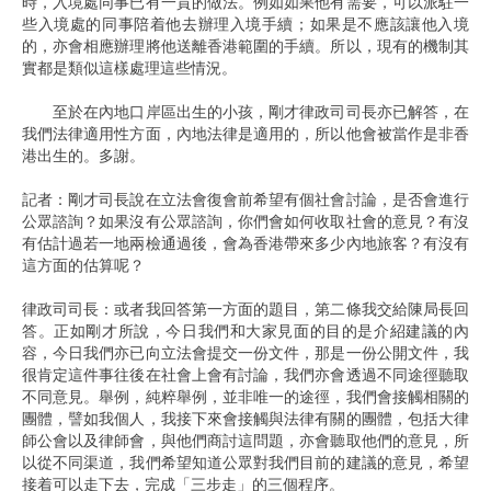
時，入境處同事已有一貫的做法。例如如果他有需要，可以派駐一
些入境處的同事陪着他去辦理入境手續；如果是不應該讓他入境
的，亦會相應辦理將他送離香港範圍的手續。所以，現有的機制其
實都是類似這樣處理這些情況。
至於在內地口岸區出生的小孩，剛才律政司司長亦已解答，在
我們法律適用性方面，內地法律是適用的，所以他會被當作是非香
港出生的。多謝。
記者：剛才司長說在立法會復會前希望有個社會討論，是否會進行
公眾諮詢？如果沒有公眾諮詢，你們會如何收取社會的意見？有沒
有估計過若一地兩檢通過後，會為香港帶來多少內地旅客？有沒有
這方面的估算呢？
律政司司長：或者我回答第一方面的題目，第二條我交給陳局長回
答。正如剛才所說，今日我們和大家見面的目的是介紹建議的內
容，今日我們亦已向立法會提交一份文件，那是一份公開文件，我
很肯定這件事往後在社會上會有討論，我們亦會透過不同途徑聽取
不同意見。舉例，純粹舉例，並非唯一的途徑，我們會接觸相關的
團體，譬如我個人，我接下來會接觸與法律有關的團體，包括大律
師公會以及律師會，與他們商討這問題，亦會聽取他們的意見，所
以從不同渠道，我們希望知道公眾對我們目前的建議的意見，希望
接着可以走下去，完成「三步走」的三個程序。