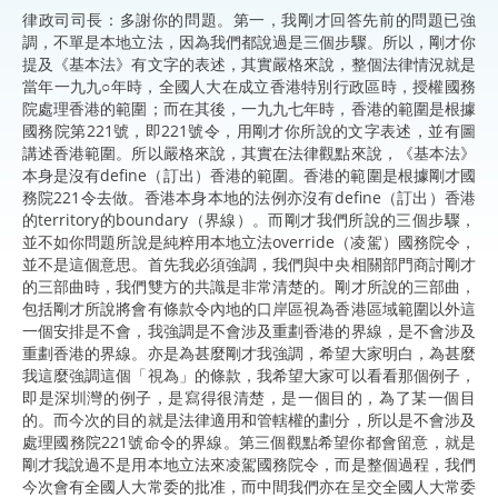
律政司司長：多謝你的問題。第一，我剛才回答先前的問題已強
調，不單是本地立法，因為我們都說過是三個步驟。所以，剛才你
提及《基本法》有文字的表述，其實嚴格來說，整個法律情況就是
當年一九九○年時，全國人大在成立香港特別行政區時，授權國務
院處理香港的範圍；而在其後，一九九七年時，香港的範圍是根據
國務院第221號，即221號令，用剛才你所說的文字表述，並有圖
講述香港範圍。所以嚴格來說，其實在法律觀點來說，《基本法》
本身是沒有define（訂出）香港的範圍。香港的範圍是根據剛才國
務院221令去做。香港本身本地的法例亦沒有define（訂出）香港
的territory的boundary（界線）。而剛才我們所說的三個步驟，
並不如你問題所說是純粹用本地立法override（凌駕）國務院令，
並不是這個意思。首先我必須強調，我們與中央相關部門商討剛才
的三部曲時，我們雙方的共識是非常清楚的。剛才所說的三部曲，
包括剛才所說將會有條款令內地的口岸區視為香港區域範圍以外這
一個安排是不會，我強調是不會涉及重劃香港的界線，是不會涉及
重劃香港的界線。亦是為甚麼剛才我強調，希望大家明白，為甚麼
我這麼強調這個「視為」的條款，我希望大家可以看看那個例子，
即是深圳灣的例子，是寫得很清楚，是一個目的，為了某一個目
的。而今次的目的就是法律適用和管轄權的劃分，所以是不會涉及
處理國務院221號命令的界線。第三個觀點希望你都會留意，就是
剛才我說過不是用本地立法來凌駕國務院令，而是整個過程，我們
今次會有全國人大常委的批准，而中間我們亦在呈交全國人大常委