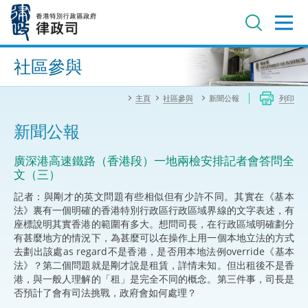
跳
至
主
內
進階搜尋
容
社區參與
主頁
社區參與
新聞公報
列印
新聞公報
廣深港高速鐵路（香港段）一地兩檢安排記者會答問全
文（三）
記者：與剛才的英文問題有些相似但有少許不同。其實在《基本
法》裏有一個明確的香港特別行政區行政區域界線的文字表述，有
座標說明其實香港的範圍有多大。想問司長，在行政區域明確劃分
有甚麼地方的情況下，為甚麼可以在操作上用一個本地立法的方式
去劃出該處as regard不是香港，是否用本地法例override《基本
法》？第二個問題就是剛才說是租賃，詳情未知。但出租後不是香
港，與一般人理解的「租」是完全不同的概念。第三件事，司長是
否預計了會有司法挑戰，政府會如何處理？