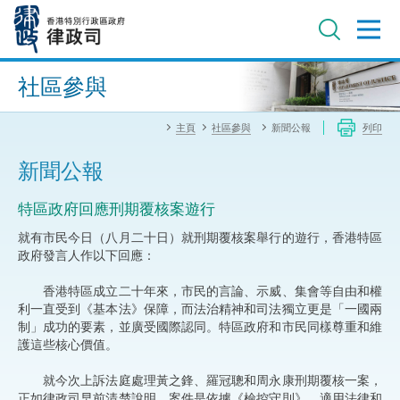
跳
至
主
內
進階搜尋
容
社區參與
主頁
社區參與
新聞公報
列印
新聞公報
特區政府回應刑期覆核案遊行
就有市民今日（八月二十日）就刑期覆核案舉行的遊行，香港特區
政府發言人作以下回應：
香港特區成立二十年來，市民的言論、示威、集會等自由和權
利一直受到《基本法》保障，而法治精神和司法獨立更是「一國兩
制」成功的要素，並廣受國際認同。特區政府和市民同樣尊重和維
護這些核心價值。
就今次上訴法庭處理黃之鋒、羅冠聰和周永康刑期覆核一案，
正如律政司早前清楚說明，案件是依據《檢控守則》、適用法律和