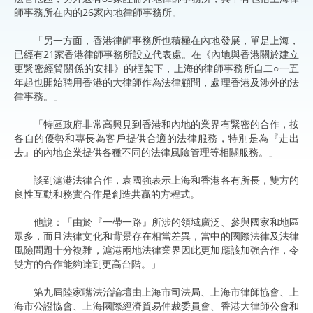
師事務所在內的26家內地律師事務所。
「另一方面，香港律師事務所也積極在內地發展，單是上海，
已經有21家香港律師事務所設立代表處。在《內地與香港關於建立
更緊密經貿關係的安排》的框架下，上海的律師事務所自二○一五
年起也開始聘用香港的大律師作為法律顧問，處理香港及涉外的法
律事務。」
「特區政府非常高興見到香港和內地的業界有緊密的合作，按
各自的優勢和專長為客戶提供合適的法律服務，特別是為『走出
去』的內地企業提供各種不同的法律風險管理等相關服務。」
談到滬港法律合作，袁國強表示上海和香港各有所長，雙方的
良性互動和務實合作是創造共贏的方程式。
他說：「由於『一帶一路』所涉的領域廣泛、參與國家和地區
眾多，而且法律文化和背景存在相當差異，當中的國際法律及法律
風險問題十分複雜，滬港兩地法律業界因此更加應該加強合作，令
雙方的合作能夠達到更高台階。」
第九屆陸家嘴法治論壇由上海市司法局、上海市律師協會、上
海市公證協會、上海國際經濟貿易仲裁委員會、香港大律師公會和