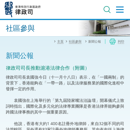
跳
至
主
內
進階搜尋
容
社區參與
主頁
社區參與
新聞公報
列印
新聞公報
律政司司長推動滬港法律合作（附圖）
律政司司長袁國強今日（十一月十八日）表示，在「一國兩制」的
背景下，香港能夠在「一帶一路」以及法律服務業的國際化進程中
發揮一定的作用。
袁國強在上海舉行的「第九屆陸家嘴法治論壇」開幕儀式上致
詞時指出，國際化及多元化的法律專業團隊是香港法律界能夠參與
跨國法律事務的其中一個重要原因。
他說，香港有大約1 400名註冊外地律師，來自32個不同的司
法管轄區，另外還有83家註冊外地律師事務所，其中有包括上海律