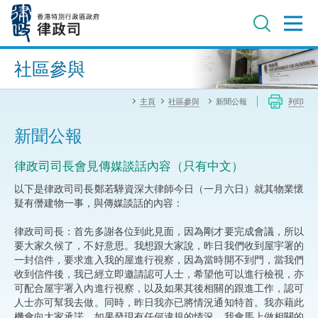
跳
至
主
內
進階搜尋
容
社區參與
主頁
社區參與
新聞公報
列印
新聞公報
律政司司長會見傳媒談話內容（只有中文）
以下是律政司司長鄭若驊資深大律師今日（一月六日）就其物業懷
疑有僭建物一事，與傳媒談話的內容：
律政司司長：首先多謝各位到此見面，因為剛才要完成會議，所以
要大家久候了，不好意思。我想跟大家說，昨日我們收到屋宇署的
一封信件，要求進入我的屋進行視察，因為當時開不到門，當我們
收到信件後，我已經立即邀請認可人士，希望他可以進行檢視，亦
可配合屋宇署入內進行視察，以及如果其後相關的跟進工作，認可
人士亦可幫我去做。同時，昨日我亦已將情況通知特首。我亦藉此
機會向大家承諾，如果發現有任何違規的情況，我會馬上做相關的