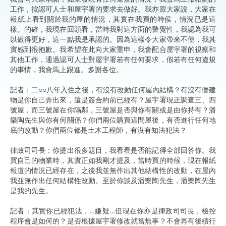
工作，按認可人士和屋宇署的要求去做好。我亦跟大家說，大家在
報紙上看到關於我的屋的情況，其實在我買的時侯，情況已是這
樣。的確，我現在回頭看，當時我對這方面的警覺性，我認為我可
以做得更好，這一點我是承認的。因為這樣令大家帶來不便，我其
實感到很抱歉。我希望在此向大家重申，我會配合屋宇署的視察和
其他工作，通過認可人士對屋宇署若有任何要求，假若有任何違規
的事情，我會馬上跟進。多謝各位。
記者：二○○八年入住之後，有沒有改動任何屋內結構？有沒有僭建
物是你自己弄出來，還是簽合約前已經有？屋宇署現正調查三、四
號屋，而三號屋在你隔鄰，三號屋是否與你有關或是由你持有？潘
樂陶先生與你有何關係？你們兩位購買這間屋後，有否進行任何地
底的改動？你們兩位都是土木工程師，有沒有知法犯法？
律政司司長：你提出很多題目，我看看是否能記得全部回答你。我
買自己的物業時，其實正如我剛才提及，當時買的時候，現在報紙
報道的情況已經存在，之後我並無作出其他結構性的改動，在屋內
我並無作出任何結構性改動。至於你談及潘樂陶先生，潘樂陶先生
是我的先生。
記者：其實你已經犯法，…嫌疑…但現在你亦是律政司司長，檢控
程序會是如何的？是否根據屋宇署修改就當無事？不會再有後續行