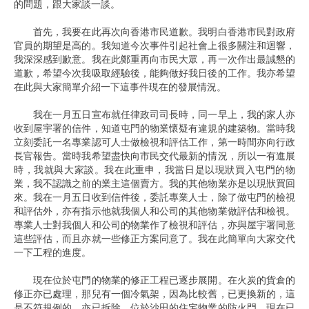
的問題，跟大家談一談。
首先，我要在此再次向香港市民道歉。我明白香港市民對政府
官員的期望是高的。我知道今次事件引起社會上很多關注和迴響，
我深深感到歉意。我在此鄭重再向市民大眾，再一次作出最誠懇的
道歉，希望今次我吸取經驗後，能夠做好我日後的工作。我亦希望
在此與大家簡單介紹一下這事件現在的發展情況。
我在一月五日宣布就任律政司司長時，同一早上，我的家人亦
收到屋宇署的信件，知道屯門的物業懷疑有違規的建築物。當時我
立刻委託一名專業認可人士做檢視和評估工作，第一時間亦向行政
長官報告。當時我希望盡快向市民交代最新的情況，所以一有進展
時，我就與大家談。我在此重申，我當日是以現狀買入屯門的物
業，我不認識之前的業主這個賣方。我的其他物業亦是以現狀買回
來。我在一月五日收到信件後，委託專業人士，除了做屯門的檢視
和評估外，亦有指示他就我個人和公司的其他物業做評估和檢視。
專業人士對我個人和公司的物業作了檢視和評估，亦與屋宇署同意
這些評估，而且亦就一些修正方案同意了。我在此簡單向大家交代
一下工程的進度。
現在位於屯門的物業的修正工程已逐步展開。在火炭的貨倉的
修正亦已處理，那兒有一個冷氣架，因為比較舊，已更換新的，這
是不符規例的，亦已拆除。位於沙田的住宅物業的防火門，現在已