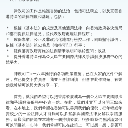
律政司的工作是維護香港的法治，包括司法獨立，以及完善香
港特區的法律制度和基建，包括：
＊ 根據《基本法》的規定及其他適用法律，向香港政府各決策局
和部門提供法律意見，並代表政府處理法律程序；
＊ 確保專業、公正及非政治化地進行檢控工作，同時堅守誠信，
依據《基本法》第63條及《檢控守則》行事；
＊ 確保落實政府實施的法例清晰易明和易於查閱；以及
＊ 提升香港特區作為亞太區主要國際法律及爭議解決服務中心的
競爭力。
律政司二○一八年推行的各項政策措施，已在大家的文件中解
述，亦已提交予委員會，我並不會詳細讀，但會在此作簡短、有幾
點我希望可以與大家分享一下。
首先，就我們希望可以把香港發展成為一個亞太區主要國際法
律和爭議解決服務中心這一點。在此，我們其實可以分開三點來
看。在本地上，我們希望在香港可以善用我們的優勢，把年輕或年
資較少的一些法律人才能夠可以多些參與國際法律及解決爭議服
務，這樣我們便能在本地有一個持續發展。很多時我們會討論如何
可以開展第一步時，我們希望可以在政策上，可以想一想，是否可