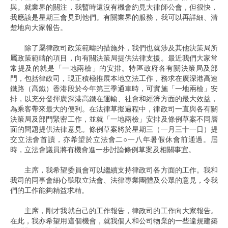
與。就業界的關注，我暫時還沒有機會約見大律師公會，但很快，
我應該是星期三會見到他們。有關業界的服務，我可以再詳細、清
楚地向大家報告。
除了屬律政司政策範疇的措施外，我們也就涉及其他決策局所
屬政策範疇的項目，向有關決策局提供法律支援。最近我們大家常
常提及的就是「一地兩檢」的安排。特區政府各有關決策局及部
門，包括律政司，現正積極推展本地立法工作，務求在廣深港高速
鐵路（高鐵）香港段於今年第三季通車時，可實施「一地兩檢」安
排，以充分發揮廣深港高鐵在運輸、社會和經濟方面的最大效益，
為乘客帶來最大的便利。在法律草擬過程中，律政司一直與各有關
決策局及部門緊密工作，並就「一地兩檢」安排及條例草案不同層
面的問題提供法律意見。條例草案將於星期三（一月三十一日）提
交立法會首讀，亦希望於立法會二○一八年暑假休會前通過。屆
時，立法會議員將有機會進一步討論條例草案及相關事宜。
主席，我希望委員會可以繼續支持律政司各方面的工作。我和
我司的同事會細心聽取立法會、法律專業團體及公眾的意見，令我
們的工作能夠精益求精。
主席，剛才我就自己的工作報告，律政司的工作向大家報告。
在此，我亦希望用這個機會，就我個人和公司物業的一些違規建築