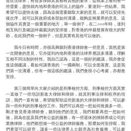
道在法律界，有很多律師其實都有其他的要求，從執業上看到有一
些需要，盡快就內地和香港的司法上的協作，要達到一些結果。我
希望可以盡快去做，因為這個需要聽取大家的意見，就可以安排先
後次序，就可以與政府或各部如何溝通，能夠反映業界的意見。這
個協作其實是一個重要的地方，舉一個例子，在二○○○年時，達到
相互執行及確認仲裁裁決的安排後，對香港的仲裁發展有很大的幫
助，在此我們有一個例子，但是其實有其他可以做的。
我今日有時間，亦很高興聽到香港律師會一些意見，當然是第
一次開會的意見，它亦提到內地和香港的法律界應該多溝通，理解
互相不同法制的特性。我自己認為，這是一個好的建議，我亦會促
進這個建議，看如何讓香港的「一國兩制」可以全面落實。這是我
們第一次溝通，但有一個這樣的建議，我們會很小心考慮，亦都會
安排。
第三個簡單向大家介紹的是刑事檢控方面。刑事檢控方面其實
一直做了一些培訓新進大律師和律師，就其刑事法律和程序的培
訓，我們一直有做，希望能幫助這些新進的大律師和律師，可以參
與一些外判的刑事檢控工作。我們可以再想一想如何推廣多一些。
剛才會見香港律師會，聽到他們的意見，我們都要再想一想如何
做，因為在提及我們有公益的服務，有一些退休的律師界或公司的
業務律師，他們都想做一些公益的律師服務，那麼如何安排呢，我
們希望可以研究，讓多一些法律界人士願意為社會服務，可以參