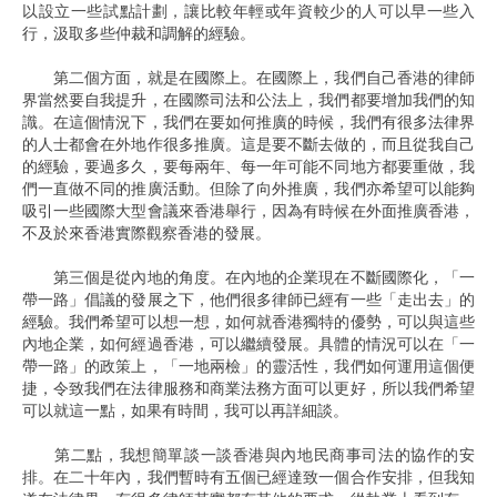
以設立一些試點計劃，讓比較年輕或年資較少的人可以早一些入
行，汲取多些仲裁和調解的經驗。
第二個方面，就是在國際上。在國際上，我們自己香港的律師
界當然要自我提升，在國際司法和公法上，我們都要增加我們的知
識。在這個情況下，我們在要如何推廣的時候，我們有很多法律界
的人士都會在外地作很多推廣。這是要不斷去做的，而且從我自己
的經驗，要過多久，要每兩年、每一年可能不同地方都要重做，我
們一直做不同的推廣活動。但除了向外推廣，我們亦希望可以能夠
吸引一些國際大型會議來香港舉行，因為有時候在外面推廣香港，
不及於來香港實際觀察香港的發展。
第三個是從內地的角度。在內地的企業現在不斷國際化，「一
帶一路」倡議的發展之下，他們很多律師已經有一些「走出去」的
經驗。我們希望可以想一想，如何就香港獨特的優勢，可以與這些
內地企業，如何經過香港，可以繼續發展。具體的情況可以在「一
帶一路」的政策上，「一地兩檢」的靈活性，我們如何運用這個便
捷，令致我們在法律服務和商業法務方面可以更好，所以我們希望
可以就這一點，如果有時間，我可以再詳細談。
第二點，我想簡單談一談香港與內地民商事司法的協作的安
排。在二十年內，我們暫時有五個已經達致一個合作安排，但我知