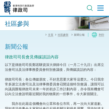
跳
至
主
內
進階搜尋
容
社區參與
主頁
社區參與
新聞公報
列印
新聞公報
律政司司長會見傳媒談話內容
以下是律政司司長鄭若驊資深大律師今日（一月二十九日）出席立
法會司法及法律事務委員會特別會議後，與傳媒談話的內容：
律政司司長：各位傳媒朋友，不好意思要大家等這麼久。今日我非
常多謝立法會司法及法律事務委員會召開這個特別會議，讓我可以
向議員匯報律政司未來一年的初步工作計劃內容，亦令我有機會可
以向立法會說明最近關於我的物業的一些事件，令大家很關注。
我亦在此藉這個機會向公眾和各位市民，再一次向大家道歉。
我知道這件事令大家和社會引起很多關注和很多迴響，我亦知道大