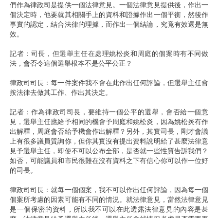
們作為律政司是提供一個法律意見。一個法律意見提供後，作出一
個決定時，他要就其相關手上的資料和證據作出一個平衡，然後作
事實的認定，結合法律的理據，而作出一個結論，究竟有效還是無
效。
記者：司長，但選舉主任在處理姚松炎和周庭的個案時有不同做
法，會否令這個選舉根本不是公平公正？
律政司司長：每一件案件我不會在此作出任何評論，但選舉主任會
按法律去做其工作、作出其決定。
記者：作為律政司司長，要維持一個公平的選舉，會否給一個意
見，選舉主任應給予相同的機會予周庭和姚松炎，因為姚松炎有作
出解釋，周庭會否給予機會作出解釋？另外，其實司長，剛才會議
上有很多議員質詢你，但你其實沒有提出資料說明給了甚麼法律意
見予選舉主任，即使不可以公布全部，是否就一些性質告訴我們？
如否，可能議員和市民很難在沒有資料之下有信心你可以作一位好
的司長。
律政司司長：就每一個個案，我不可以作出任何評論，因為每一個
個案所考慮的因素可能有不同的情況。就法律意見，當然法律意見
是一個保密的資料，所以我不可以在此透露法律意見的內容是甚