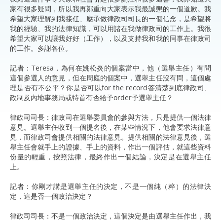
家有很多疑問，所以我再鄭重向大家表示我最誠懇的一個道歉。我
希望大家理解到我接任、應承做律政司司長的一個信念，是希望將
我的經驗、我的法律知識，可以用諸在我做律政司的工作上。我很
希望大家可以讓我好好（工作），以及支持我和我的同事在律政司
的工作。多謝各位。
記者：Teresa，為何在姚松炎的個案當中，他（選舉主任）有問
這個參選人的意見，但在周庭的個案中，選舉主任沒有問，這個處
理是否有不公平？你是否可以for the record答清楚到底律政司、
政制及內地事務局或特首有否給予order予選舉主任？
律政司司長：律政司在選舉委員會的參與方法，只是提供一個法律
意見。選舉主任收到一個提名後，在某些情況下，他會要求法律意
見，而律政司會提供相關的法律意見。提供相關的法律意見後，選
舉主任會就手上的證據、手上的資料，作出一個評估，就這些資料
份量的輕重，按照法律，最終作出一個結論，決定是在選舉主任
上。
記者：你剛才講是選舉主任的決定，不是一個純（粹）的法律決
定，這是否一個政治決定？
律政司司長：不是一個政治決定，這個決定是由選舉主任作出，我